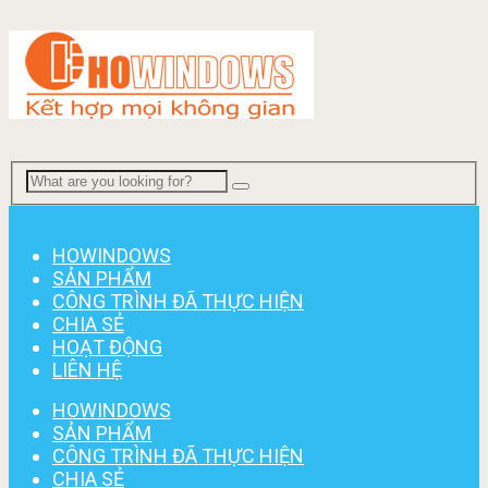
Menu
HOWINDOWS
SẢN PHẨM
CÔNG TRÌNH ĐÃ THỰC HIỆN
CHIA SẺ
HOẠT ĐỘNG
LIÊN HỆ
HOWINDOWS
SẢN PHẨM
CÔNG TRÌNH ĐÃ THỰC HIỆN
CHIA SẺ