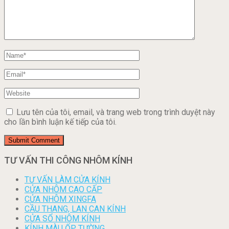
Lưu tên của tôi, email, và trang web trong trình duyệt này
cho lần bình luận kế tiếp của tôi.
TƯ VẤN THI CÔNG NHÔM KÍNH
TƯ VẤN LÀM CỬA KÍNH
CỬA NHÔM CAO CẤP
CỬA NHÔM XINGFA
CẦU THANG, LAN CAN KÍNH
CỬA SỔ NHÔM KÍNH
KÍNH MÀU ỐP TƯỜNG