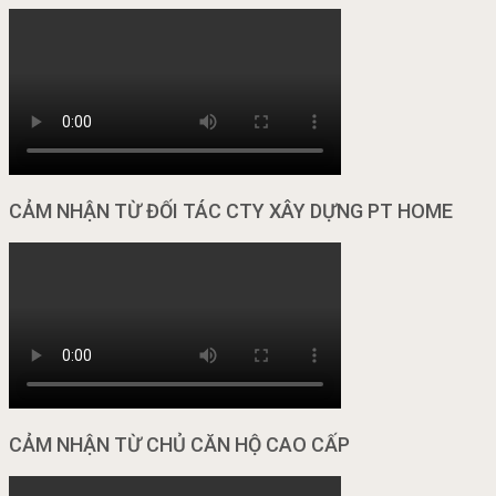
CẢM NHẬN TỪ ĐỐI TÁC CTY XÂY DỰNG PT HOME
CẢM NHẬN TỪ CHỦ CĂN HỘ CAO CẤP