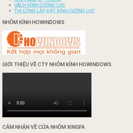
VÁCH KÍNH CƯỜNG LỰC
THI CÔNG LẮP ĐẶT KÍNH CƯỜNG LỰC
NHÔM KÍNH HOWINDOWS
GIỚI THIỆU VỀ CTY NHÔM KÍNH HOWINDOWS
CẢM NHẬN VỀ CỬA NHÔM XINGFA