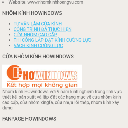
Website: www.nhomkinhhoangvu.com
NHÔM KÍNH HOWINDOWS
TƯ VẤN LÀM CỬA KÍNH
CÔNG TRÌNH ĐÃ THỰC HIỆN
CỬA NHÔM CAO CẤP
THI CÔNG LẮP ĐẶT KÍNH CƯỜNG LỰC
VÁCH KÍNH CƯỜNG LỰC
CỬA NHÔM KÍNH HOWINDOWS
Nhôm kính HOwindows với 9 năm kinh nghiệm trong lĩnh vực
thiết kế, sản xuất và lắp đặt các hạng mục về cửa nhôm kính
cao cấp, cửa nhôm xingfa, cửa nhựa lõi thép, nhôm kính xây
dựng.
FANPAGE HOWINDOWS