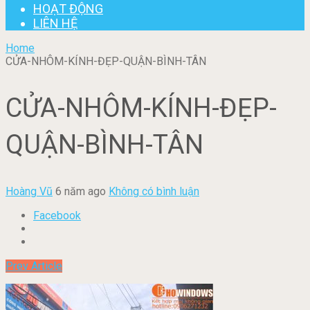
HOẠT ĐỘNG
LIÊN HỆ
Home
CỬA-NHÔM-KÍNH-ĐẸP-QUẬN-BÌNH-TÂN
CỬA-NHÔM-KÍNH-ĐẸP-
QUẬN-BÌNH-TÂN
Hoàng Vũ
6 năm ago
Không có bình luận
Facebook
Prev Article