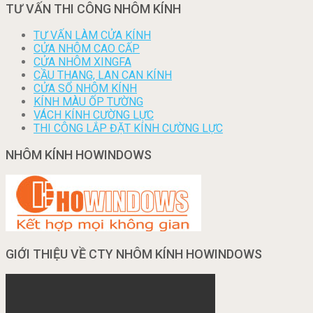
TƯ VẤN THI CÔNG NHÔM KÍNH
TƯ VẤN LÀM CỬA KÍNH
CỬA NHÔM CAO CẤP
CỬA NHÔM XINGFA
CẦU THANG, LAN CAN KÍNH
CỬA SỔ NHÔM KÍNH
KÍNH MÀU ỐP TƯỜNG
VÁCH KÍNH CƯỜNG LỰC
THI CÔNG LẮP ĐẶT KÍNH CƯỜNG LỰC
NHÔM KÍNH HOWINDOWS
GIỚI THIỆU VỀ CTY NHÔM KÍNH HOWINDOWS