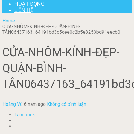
HOẠT ĐỘNG
LIÊN HỆ
Home
CỬA-NHÔM-KÍNH-ĐẸP-QUẬN-BÌNH-
TÂN06437163_64191bd3c5cee0c2b5e3253bd91eecb0
CỬA-NHÔM-KÍNH-ĐẸP-
QUẬN-BÌNH-
TÂN06437163_64191bd3
Hoàng Vũ
6 năm ago
Không có bình luận
Facebook