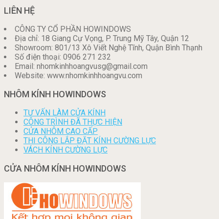
LIÊN HỆ
CÔNG TY CỔ PHẦN HOWINDOWS
Địa chỉ: 18 Giang Cự Vọng, P. Trung Mỹ Tây, Quận 12
Showroom: 801/13 Xô Viết Nghệ Tĩnh, Quận Bình Thạnh
Số điện thoại: 0906 271 232
Email: nhomkinhhoangvusg@gmail.com
Website: www.nhomkinhhoangvu.com
NHÔM KÍNH HOWINDOWS
TƯ VẤN LÀM CỬA KÍNH
CÔNG TRÌNH ĐÃ THỰC HIỆN
CỬA NHÔM CAO CẤP
THI CÔNG LẮP ĐẶT KÍNH CƯỜNG LỰC
VÁCH KÍNH CƯỜNG LỰC
CỬA NHÔM KÍNH HOWINDOWS