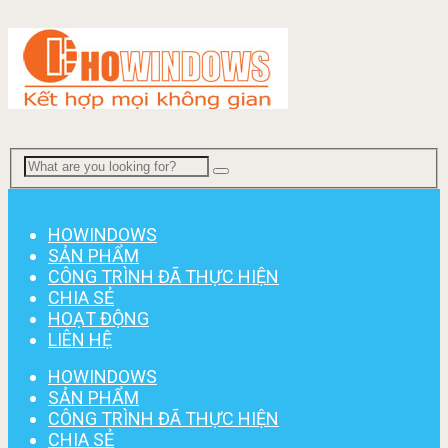
Menu
HOWINDOWS
SẢN PHẨM
CÔNG TRÌNH ĐÃ THỰC HIỆN
CHIA SẺ
HOẠT ĐỘNG
LIÊN HỆ
HOWINDOWS
SẢN PHẨM
CÔNG TRÌNH ĐÃ THỰC HIỆN
CHIA SẺ