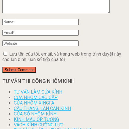
Lưu tên của tôi, email, và trang web trong trình duyệt này
cho lần bình luận kế tiếp của tôi.
TƯ VẤN THI CÔNG NHÔM KÍNH
TƯ VẤN LÀM CỬA KÍNH
CỬA NHÔM CAO CẤP
CỬA NHÔM XINGFA
CẦU THANG, LAN CAN KÍNH
CỬA SỔ NHÔM KÍNH
KÍNH MÀU ỐP TƯỜNG
VÁCH KÍNH CƯỜNG LỰC