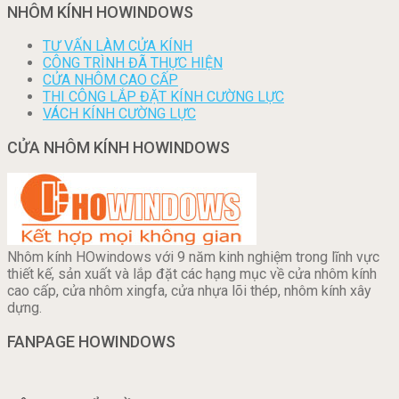
NHÔM KÍNH HOWINDOWS
TƯ VẤN LÀM CỬA KÍNH
CÔNG TRÌNH ĐÃ THỰC HIỆN
CỬA NHÔM CAO CẤP
THI CÔNG LẮP ĐẶT KÍNH CƯỜNG LỰC
VÁCH KÍNH CƯỜNG LỰC
CỬA NHÔM KÍNH HOWINDOWS
Nhôm kính HOwindows với 9 năm kinh nghiệm trong lĩnh vực
thiết kế, sản xuất và lắp đặt các hạng mục về cửa nhôm kính
cao cấp, cửa nhôm xingfa, cửa nhựa lõi thép, nhôm kính xây
dựng.
FANPAGE HOWINDOWS