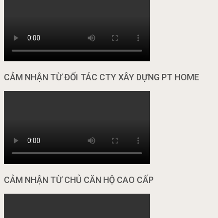
CẢM NHẬN TỪ ĐỐI TÁC CTY XÂY DỰNG PT HOME
CẢM NHẬN TỪ CHỦ CĂN HỘ CAO CẤP