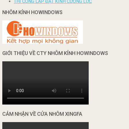
THI CÔNG LẮP ĐẶT KÍNH CƯỜNG LỰC
NHÔM KÍNH HOWINDOWS
GIỚI THIỆU VỀ CTY NHÔM KÍNH HOWINDOWS
CẢM NHẬN VỀ CỬA NHÔM XINGFA