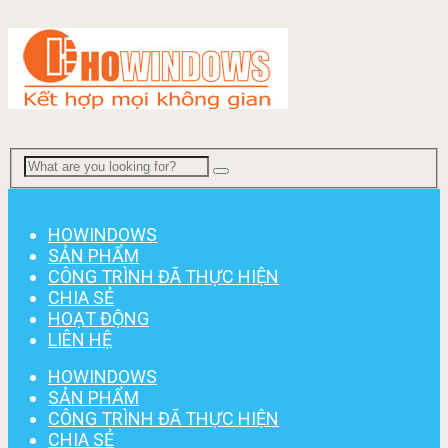
Menu
HOWINDOWS
SẢN PHẨM
CÔNG TRÌNH ĐÃ THỰC HIỆN
CHIA SẺ
HOẠT ĐỘNG
LIÊN HỆ
HOWINDOWS
SẢN PHẨM
CÔNG TRÌNH ĐÃ THỰC HIỆN
CHIA SẺ