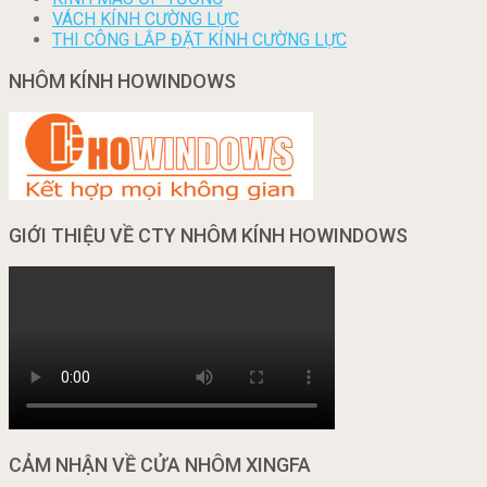
VÁCH KÍNH CƯỜNG LỰC
THI CÔNG LẮP ĐẶT KÍNH CƯỜNG LỰC
NHÔM KÍNH HOWINDOWS
GIỚI THIỆU VỀ CTY NHÔM KÍNH HOWINDOWS
CẢM NHẬN VỀ CỬA NHÔM XINGFA