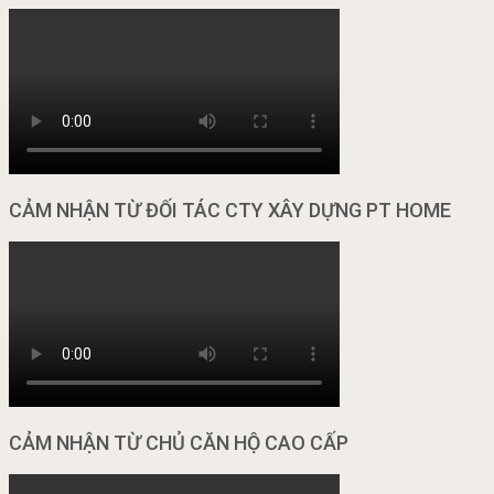
CẢM NHẬN TỪ ĐỐI TÁC CTY XÂY DỰNG PT HOME
CẢM NHẬN TỪ CHỦ CĂN HỘ CAO CẤP