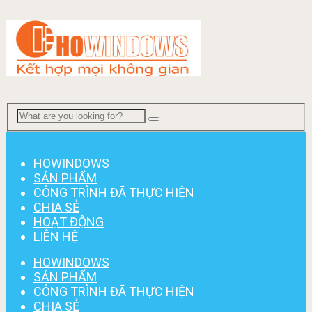
Menu
HOWINDOWS
SẢN PHẨM
CÔNG TRÌNH ĐÃ THỰC HIỆN
CHIA SẺ
HOẠT ĐỘNG
LIÊN HỆ
HOWINDOWS
SẢN PHẨM
CÔNG TRÌNH ĐÃ THỰC HIỆN
CHIA SẺ