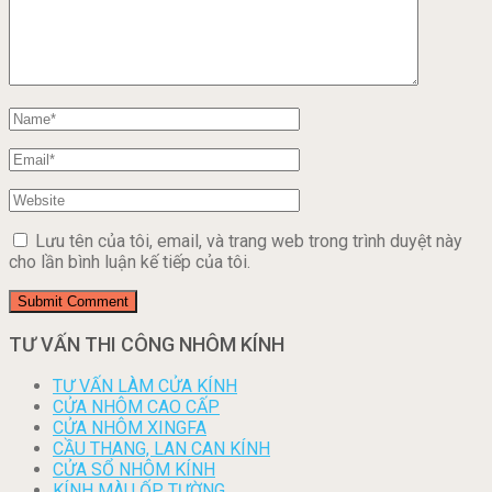
Lưu tên của tôi, email, và trang web trong trình duyệt này
cho lần bình luận kế tiếp của tôi.
TƯ VẤN THI CÔNG NHÔM KÍNH
TƯ VẤN LÀM CỬA KÍNH
CỬA NHÔM CAO CẤP
CỬA NHÔM XINGFA
CẦU THANG, LAN CAN KÍNH
CỬA SỔ NHÔM KÍNH
KÍNH MÀU ỐP TƯỜNG