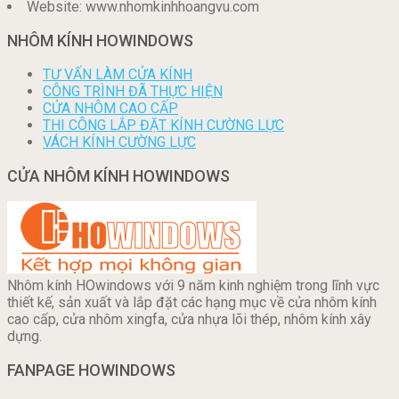
Website: www.nhomkinhhoangvu.com
NHÔM KÍNH HOWINDOWS
TƯ VẤN LÀM CỬA KÍNH
CÔNG TRÌNH ĐÃ THỰC HIỆN
CỬA NHÔM CAO CẤP
THI CÔNG LẮP ĐẶT KÍNH CƯỜNG LỰC
VÁCH KÍNH CƯỜNG LỰC
CỬA NHÔM KÍNH HOWINDOWS
Nhôm kính HOwindows với 9 năm kinh nghiệm trong lĩnh vực
thiết kế, sản xuất và lắp đặt các hạng mục về cửa nhôm kính
cao cấp, cửa nhôm xingfa, cửa nhựa lõi thép, nhôm kính xây
dựng.
FANPAGE HOWINDOWS