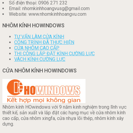
Số điện thoại: 0906 271 232
Email: nhomkinhhoangvusg@gmail.com
Website: www.nhomkinhhoangvu.com
NHÔM KÍNH HOWINDOWS
TƯ VẤN LÀM CỬA KÍNH
CÔNG TRÌNH ĐÃ THỰC HIỆN
CỬA NHÔM CAO CẤP
THI CÔNG LẮP ĐẶT KÍNH CƯỜNG LỰC
VÁCH KÍNH CƯỜNG LỰC
CỬA NHÔM KÍNH HOWINDOWS
Nhôm kính HOwindows với 9 năm kinh nghiệm trong lĩnh vực
thiết kế, sản xuất và lắp đặt các hạng mục về cửa nhôm kính
cao cấp, cửa nhôm xingfa, cửa nhựa lõi thép, nhôm kính xây
dựng.