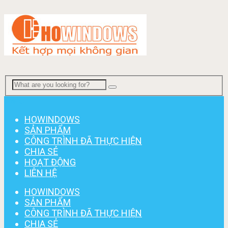
Menu
HOWINDOWS
SẢN PHẨM
CÔNG TRÌNH ĐÃ THỰC HIỆN
CHIA SẺ
HOẠT ĐỘNG
LIÊN HỆ
HOWINDOWS
SẢN PHẨM
CÔNG TRÌNH ĐÃ THỰC HIỆN
CHIA SẺ