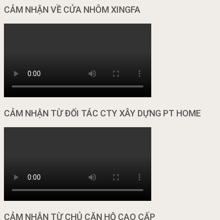
CẢM NHẬN VỀ CỬA NHÔM XINGFA
CẢM NHẬN TỪ ĐỐI TÁC CTY XÂY DỰNG PT HOME
CẢM NHẬN TỪ CHỦ CĂN HỘ CAO CẤP