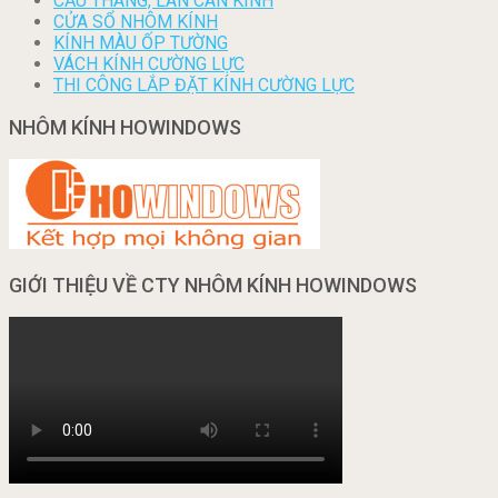
CẦU THANG, LAN CAN KÍNH
CỬA SỔ NHÔM KÍNH
KÍNH MÀU ỐP TƯỜNG
VÁCH KÍNH CƯỜNG LỰC
THI CÔNG LẮP ĐẶT KÍNH CƯỜNG LỰC
NHÔM KÍNH HOWINDOWS
GIỚI THIỆU VỀ CTY NHÔM KÍNH HOWINDOWS