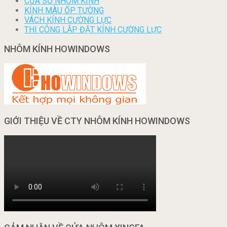
CỬA SỔ NHÔM KÍNH
KÍNH MÀU ỐP TƯỜNG
VÁCH KÍNH CƯỜNG LỰC
THI CÔNG LẮP ĐẶT KÍNH CƯỜNG LỰC
NHÔM KÍNH HOWINDOWS
GIỚI THIỆU VỀ CTY NHÔM KÍNH HOWINDOWS