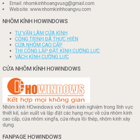
Email: nhomkinhhoangvusg@gmail.com
Website: www.nhomkinhhoangvu.com
NHÔM KÍNH HOWINDOWS
TƯ VẤN LÀM CỬA KÍNH
CÔNG TRÌNH ĐÃ THỰC HIỆN
CỬA NHÔM CAO CẤP
THI CÔNG LẮP ĐẶT KÍNH CƯỜNG LỰC
VÁCH KÍNH CƯỜNG LỰC
CỬA NHÔM KÍNH HOWINDOWS
Nhôm kính HOwindows với 9 năm kinh nghiệm trong lĩnh vực
thiết kế, sản xuất và lắp đặt các hạng mục về cửa nhôm kính
cao cấp, cửa nhôm xingfa, cửa nhựa lõi thép, nhôm kính xây
dựng.
FANPAGE HOWINDOWS