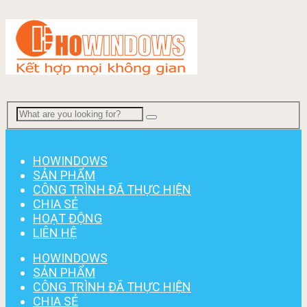
Menu
HOWINDOWS
SẢN PHẨM
CÔNG TRÌNH ĐÃ THỰC HIỆN
CHIA SẺ
HOẠT ĐỘNG
LIÊN HỆ
HOWINDOWS
SẢN PHẨM
CÔNG TRÌNH ĐÃ THỰC HIỆN
CHIA SẺ