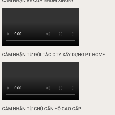
CẢM NHẬN VỀ CỬA NHÔM XINGFA
CẢM NHẬN TỪ ĐỐI TÁC CTY XÂY DỰNG PT HOME
CẢM NHẬN TỪ CHỦ CĂN HỘ CAO CẤP