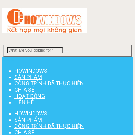
Menu
HOWINDOWS
SẢN PHẨM
CÔNG TRÌNH ĐÃ THỰC HIỆN
CHIA SẺ
HOẠT ĐỘNG
LIÊN HỆ
HOWINDOWS
SẢN PHẨM
CÔNG TRÌNH ĐÃ THỰC HIỆN
CHIA SẺ