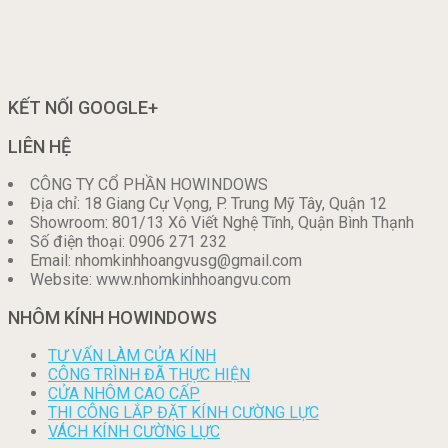
KẾT NỐI GOOGLE+
LIÊN HỆ
CÔNG TY CỔ PHẦN HOWINDOWS
Địa chỉ: 18 Giang Cự Vọng, P. Trung Mỹ Tây, Quận 12
Showroom: 801/13 Xô Viết Nghệ Tĩnh, Quận Bình Thạnh
Số điện thoại: 0906 271 232
Email: nhomkinhhoangvusg@gmail.com
Website: www.nhomkinhhoangvu.com
NHÔM KÍNH HOWINDOWS
TƯ VẤN LÀM CỬA KÍNH
CÔNG TRÌNH ĐÃ THỰC HIỆN
CỬA NHÔM CAO CẤP
THI CÔNG LẮP ĐẶT KÍNH CƯỜNG LỰC
VÁCH KÍNH CƯỜNG LỰC