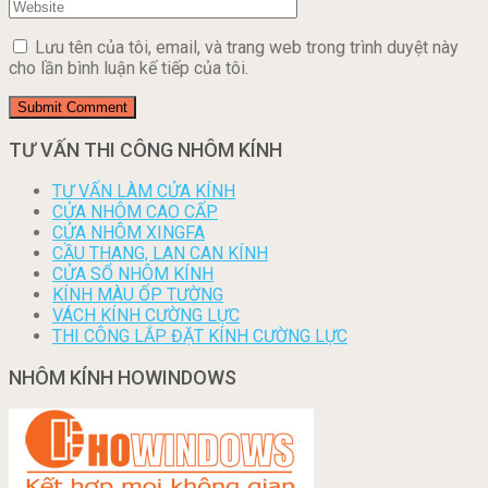
Lưu tên của tôi, email, và trang web trong trình duyệt này
cho lần bình luận kế tiếp của tôi.
TƯ VẤN THI CÔNG NHÔM KÍNH
TƯ VẤN LÀM CỬA KÍNH
CỬA NHÔM CAO CẤP
CỬA NHÔM XINGFA
CẦU THANG, LAN CAN KÍNH
CỬA SỔ NHÔM KÍNH
KÍNH MÀU ỐP TƯỜNG
VÁCH KÍNH CƯỜNG LỰC
THI CÔNG LẮP ĐẶT KÍNH CƯỜNG LỰC
NHÔM KÍNH HOWINDOWS