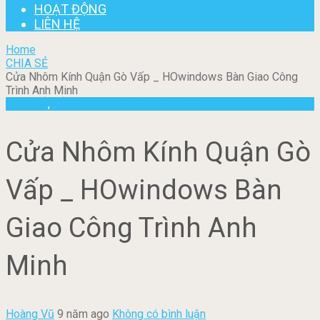
HOẠT ĐỘNG
LIÊN HỆ
Home
CHIA SẺ
Cửa Nhôm Kính Quận Gò Vấp _ HOwindows Bàn Giao Công
Trình Anh Minh
CHIA SẺ
,
CÔNG TRÌNH ĐÃ THỰC HIỆN
Cửa Nhôm Kính Quận Gò
Vấp _ HOwindows Bàn
Giao Công Trình Anh
Minh
Hoàng Vũ
9 năm ago
Không có bình luận