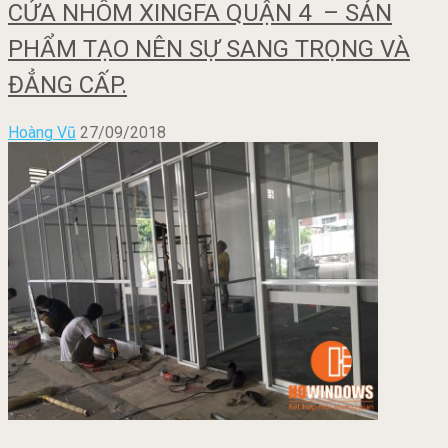
CỬA NHÔM XINGFA QUẬN 4 – SẢN
PHẨM TẠO NÊN SỰ SANG TRỌNG VÀ
ĐẲNG CẤP.
Hoàng Vũ
27/09/2018