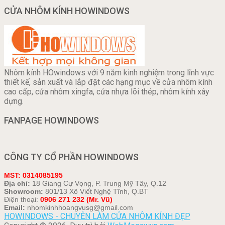
CỬA NHÔM KÍNH HOWINDOWS
Nhôm kính HOwindows với 9 năm kinh nghiệm trong lĩnh vực
thiết kế, sản xuất và lắp đặt các hạng mục về cửa nhôm kính
cao cấp, cửa nhôm xingfa, cửa nhựa lõi thép, nhôm kính xây
dựng.
FANPAGE HOWINDOWS
CÔNG TY CỔ PHẦN HOWINDOWS
MST: 0314085195
Địa chỉ:
18 Giang Cự Vọng, P. Trung Mỹ Tây, Q.12
Showroom:
801/13 Xô Viết Nghệ Tĩnh, Q.BT
Điện thoại:
0906 271 232 (Mr. Vũ)
Email:
nhomkinhhoangvusg@gmail.com
HOWINDOWS - CHUYÊN LÀM CỬA NHÔM KÍNH ĐẸP