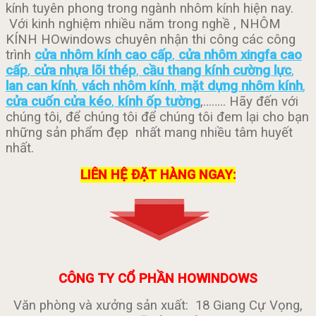
kính tuyên phong trong ngành nhôm kính hiện nay.
Với kinh nghiệm nhiều năm trong nghề , NHÔM
KÍNH HOwindows chuyên nhận thi công các công
trình
cửa nhôm kính cao cấp
,
cửa nhôm xingfa cao
cấp
,
cửa nhựa lõi thép
,
cầu thang kính cường lực
,
lan can kính
,
vách nhôm kính
,
mặt dựng nhôm kính
,
cửa cuốn cửa kéo
,
kính ốp tường
,…….. Hãy đến với
chúng tôi, để chúng tôi để chúng tôi đem lại cho bạn
những sản phẩm đẹp
nhất mang nhiều tâm huyết
nhất.
LIÊN HỆ ĐẶT HÀNG NGAY:
CÔNG TY CỔ PHẦN HOWINDOWS
Văn phòng và xưởng sản xuất: 18 Giang Cự Vọng,