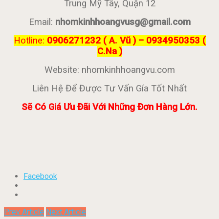
Trung Mỹ Tây, Quận 12
Email:
nhomkinhhoangvusg@gmail.com
Hotline:
0906271232 ( A. Vũ ) – 0934950353 (
C.Na )
Website: nhomkinhhoangvu.com
Liên Hệ Để Được Tư Vấn Gía Tốt Nhất
Sẽ Có Giá Ưu Đãi Với Những Đơn Hàng Lớn.
Facebook
Prev Article
Next Article