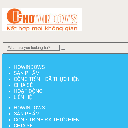
Menu
HOWINDOWS
SẢN PHẨM
CÔNG TRÌNH ĐÃ THỰC HIỆN
CHIA SẺ
HOẠT ĐỘNG
LIÊN HỆ
HOWINDOWS
SẢN PHẨM
CÔNG TRÌNH ĐÃ THỰC HIỆN
CHIA SẺ