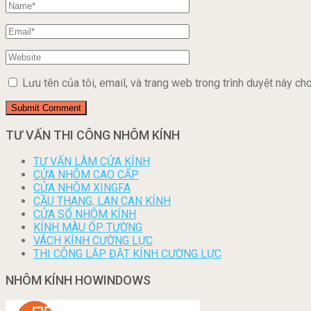
Lưu tên của tôi, email, và trang web trong trình duyệt này cho 
TƯ VẤN THI CÔNG NHÔM KÍNH
TƯ VẤN LÀM CỬA KÍNH
CỬA NHÔM CAO CẤP
CỬA NHÔM XINGFA
CẦU THANG, LAN CAN KÍNH
CỬA SỔ NHÔM KÍNH
KÍNH MÀU ỐP TƯỜNG
VÁCH KÍNH CƯỜNG LỰC
THI CÔNG LẮP ĐẶT KÍNH CƯỜNG LỰC
NHÔM KÍNH HOWINDOWS