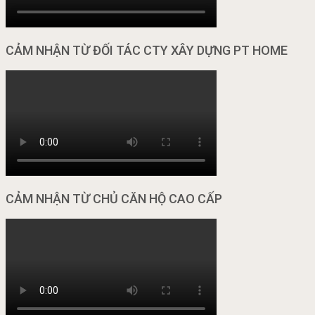
CẢM NHẬN TỪ ĐỐI TÁC CTY XÂY DỰNG PT HOME
CẢM NHẬN TỪ CHỦ CĂN HỘ CAO CẤP