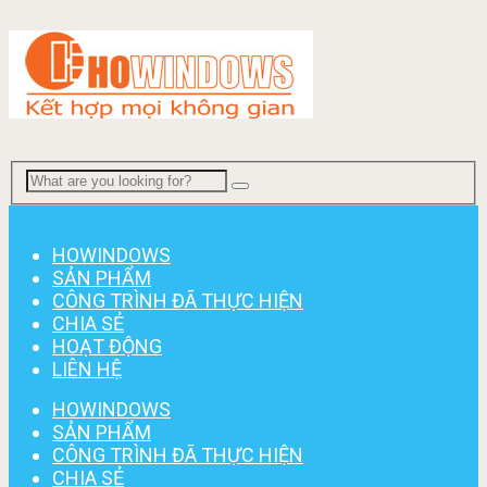
Menu
HOWINDOWS
SẢN PHẨM
CÔNG TRÌNH ĐÃ THỰC HIỆN
CHIA SẺ
HOẠT ĐỘNG
LIÊN HỆ
HOWINDOWS
SẢN PHẨM
CÔNG TRÌNH ĐÃ THỰC HIỆN
CHIA SẺ