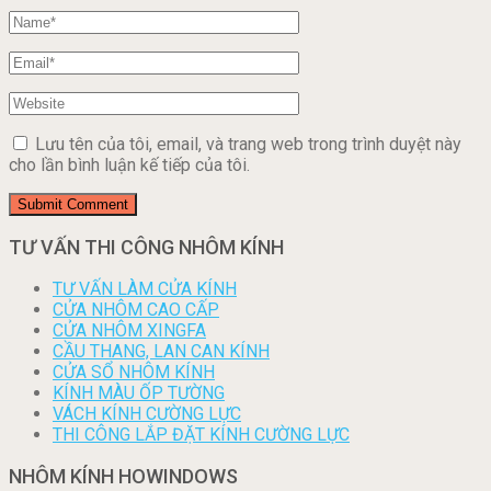
Lưu tên của tôi, email, và trang web trong trình duyệt này
cho lần bình luận kế tiếp của tôi.
TƯ VẤN THI CÔNG NHÔM KÍNH
TƯ VẤN LÀM CỬA KÍNH
CỬA NHÔM CAO CẤP
CỬA NHÔM XINGFA
CẦU THANG, LAN CAN KÍNH
CỬA SỔ NHÔM KÍNH
KÍNH MÀU ỐP TƯỜNG
VÁCH KÍNH CƯỜNG LỰC
THI CÔNG LẮP ĐẶT KÍNH CƯỜNG LỰC
NHÔM KÍNH HOWINDOWS