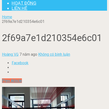
HOẠT ĐỘNG
LIÊN HỆ
Home
2f69a7e1d210354e6c01
2f69a7e1d210354e6c01
Hoàng Vũ
7 năm ago
Không có bình luận
Facebook
Prev Article