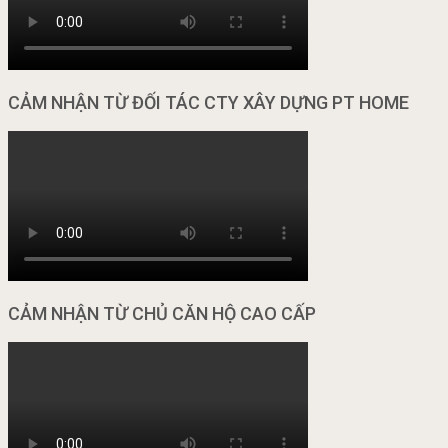
CẢM NHẬN TỪ ĐỐI TÁC CTY XÂY DỰNG PT HOME
CẢM NHẬN TỪ CHỦ CĂN HỘ CAO CẤP