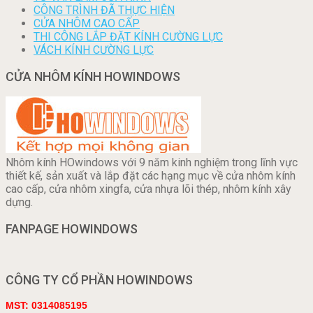
CÔNG TRÌNH ĐÃ THỰC HIỆN
CỬA NHÔM CAO CẤP
THI CÔNG LẮP ĐẶT KÍNH CƯỜNG LỰC
VÁCH KÍNH CƯỜNG LỰC
CỬA NHÔM KÍNH HOWINDOWS
Nhôm kính HOwindows với 9 năm kinh nghiệm trong lĩnh vực
thiết kế, sản xuất và lắp đặt các hạng mục về cửa nhôm kính
cao cấp, cửa nhôm xingfa, cửa nhựa lõi thép, nhôm kính xây
dựng.
FANPAGE HOWINDOWS
CÔNG TY CỔ PHẦN HOWINDOWS
MST: 0314085195