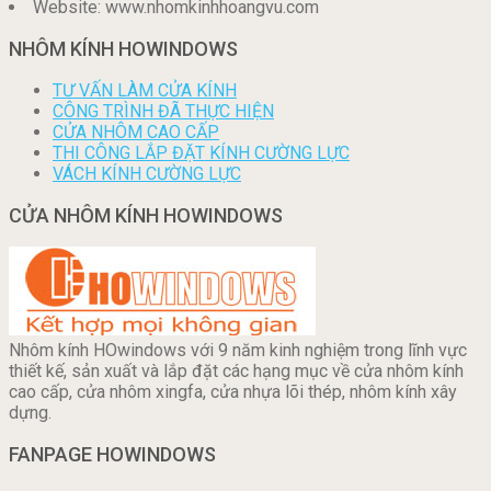
Website: www.nhomkinhhoangvu.com
NHÔM KÍNH HOWINDOWS
TƯ VẤN LÀM CỬA KÍNH
CÔNG TRÌNH ĐÃ THỰC HIỆN
CỬA NHÔM CAO CẤP
THI CÔNG LẮP ĐẶT KÍNH CƯỜNG LỰC
VÁCH KÍNH CƯỜNG LỰC
CỬA NHÔM KÍNH HOWINDOWS
Nhôm kính HOwindows với 9 năm kinh nghiệm trong lĩnh vực
thiết kế, sản xuất và lắp đặt các hạng mục về cửa nhôm kính
cao cấp, cửa nhôm xingfa, cửa nhựa lõi thép, nhôm kính xây
dựng.
FANPAGE HOWINDOWS