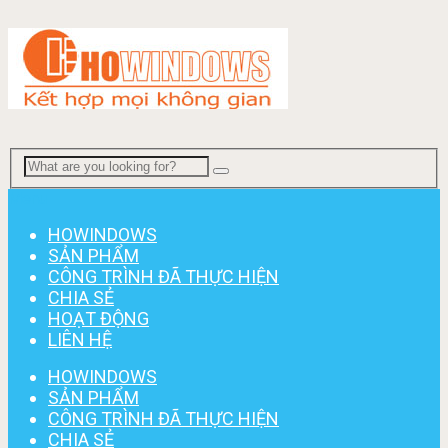
Menu
HOWINDOWS
SẢN PHẨM
CÔNG TRÌNH ĐÃ THỰC HIỆN
CHIA SẺ
HOẠT ĐỘNG
LIÊN HỆ
HOWINDOWS
SẢN PHẨM
CÔNG TRÌNH ĐÃ THỰC HIỆN
CHIA SẺ