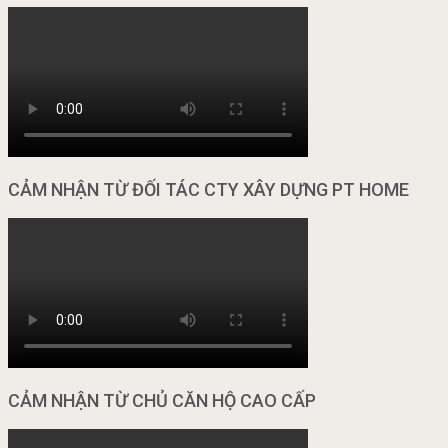
CẢM NHẬN TỪ ĐỐI TÁC CTY XÂY DỰNG PT HOME
CẢM NHẬN TỪ CHỦ CĂN HỘ CAO CẤP