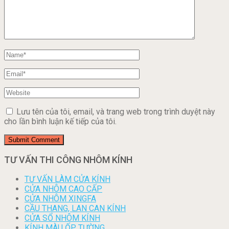
Lưu tên của tôi, email, và trang web trong trình duyệt này
cho lần bình luận kế tiếp của tôi.
TƯ VẤN THI CÔNG NHÔM KÍNH
TƯ VẤN LÀM CỬA KÍNH
CỬA NHÔM CAO CẤP
CỬA NHÔM XINGFA
CẦU THANG, LAN CAN KÍNH
CỬA SỔ NHÔM KÍNH
KÍNH MÀU ỐP TƯỜNG