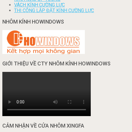
VÁCH KÍNH CƯỜNG LỰC
THI CÔNG LẮP ĐẶT KÍNH CƯỜNG LỰC
NHÔM KÍNH HOWINDOWS
GIỚI THIỆU VỀ CTY NHÔM KÍNH HOWINDOWS
CẢM NHẬN VỀ CỬA NHÔM XINGFA