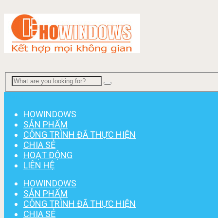
Menu
HOWINDOWS
SẢN PHẨM
CÔNG TRÌNH ĐÃ THỰC HIỆN
CHIA SẺ
HOẠT ĐỘNG
LIÊN HỆ
HOWINDOWS
SẢN PHẨM
CÔNG TRÌNH ĐÃ THỰC HIỆN
CHIA SẺ