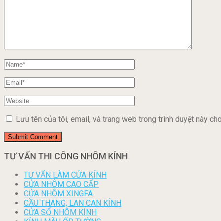
Lưu tên của tôi, email, và trang web trong trình duyệt này cho 
TƯ VẤN THI CÔNG NHÔM KÍNH
TƯ VẤN LÀM CỬA KÍNH
CỬA NHÔM CAO CẤP
CỬA NHÔM XINGFA
CẦU THANG, LAN CAN KÍNH
CỬA SỔ NHÔM KÍNH