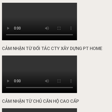
CẢM NHẬN TỪ ĐỐI TÁC CTY XÂY DỰNG PT HOME
CẢM NHẬN TỪ CHỦ CĂN HỘ CAO CẤP