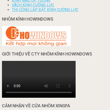
KÍNH MÀU ỐP TƯỜNG
VÁCH KÍNH CƯỜNG LỰC
THI CÔNG LẮP ĐẶT KÍNH CƯỜNG LỰC
NHÔM KÍNH HOWINDOWS
GIỚI THIỆU VỀ CTY NHÔM KÍNH HOWINDOWS
CẢM NHẬN VỀ CỬA NHÔM XINGFA