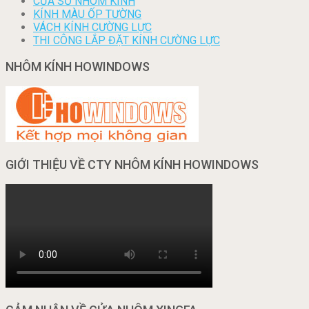
CỬA SỔ NHÔM KÍNH
KÍNH MÀU ỐP TƯỜNG
VÁCH KÍNH CƯỜNG LỰC
THI CÔNG LẮP ĐẶT KÍNH CƯỜNG LỰC
NHÔM KÍNH HOWINDOWS
GIỚI THIỆU VỀ CTY NHÔM KÍNH HOWINDOWS