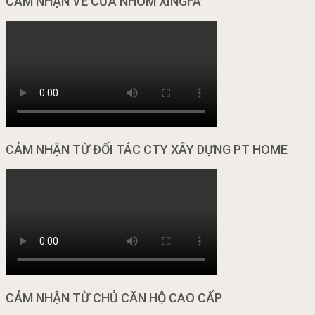
CẢM NHẬN VỀ CỬA NHÔM XINGFA
CẢM NHẬN TỪ ĐỐI TÁC CTY XÂY DỰNG PT HOME
CẢM NHẬN TỪ CHỦ CĂN HỘ CAO CẤP