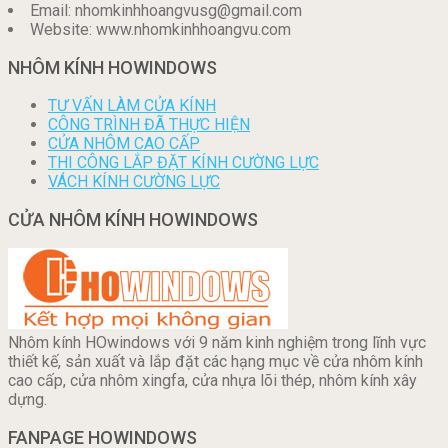
Email: nhomkinhhoangvusg@gmail.com
Website: www.nhomkinhhoangvu.com
NHÔM KÍNH HOWINDOWS
TƯ VẤN LÀM CỬA KÍNH
CÔNG TRÌNH ĐÃ THỰC HIỆN
CỬA NHÔM CAO CẤP
THI CÔNG LẮP ĐẶT KÍNH CƯỜNG LỰC
VÁCH KÍNH CƯỜNG LỰC
CỬA NHÔM KÍNH HOWINDOWS
Nhôm kính HOwindows với 9 năm kinh nghiệm trong lĩnh vực
thiết kế, sản xuất và lắp đặt các hạng mục về cửa nhôm kính
cao cấp, cửa nhôm xingfa, cửa nhựa lõi thép, nhôm kính xây
dựng.
FANPAGE HOWINDOWS