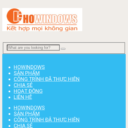
Menu
HOWINDOWS
SẢN PHẨM
CÔNG TRÌNH ĐÃ THỰC HIỆN
CHIA SẺ
HOẠT ĐỘNG
LIÊN HỆ
HOWINDOWS
SẢN PHẨM
CÔNG TRÌNH ĐÃ THỰC HIỆN
CHIA SẺ