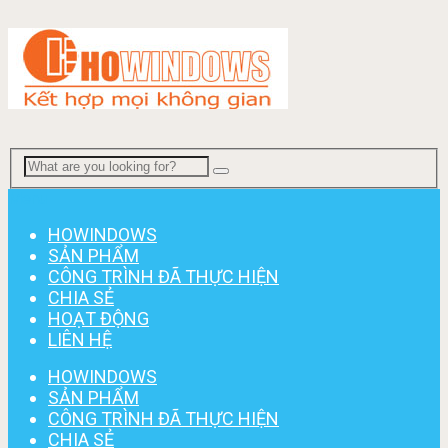
Menu
HOWINDOWS
SẢN PHẨM
CÔNG TRÌNH ĐÃ THỰC HIỆN
CHIA SẺ
HOẠT ĐỘNG
LIÊN HỆ
HOWINDOWS
SẢN PHẨM
CÔNG TRÌNH ĐÃ THỰC HIỆN
CHIA SẺ