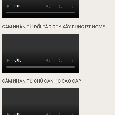
CẢM NHẬN TỪ ĐỐI TÁC CTY XÂY DỰNG PT HOME
CẢM NHẬN TỪ CHỦ CĂN HỘ CAO CẤP