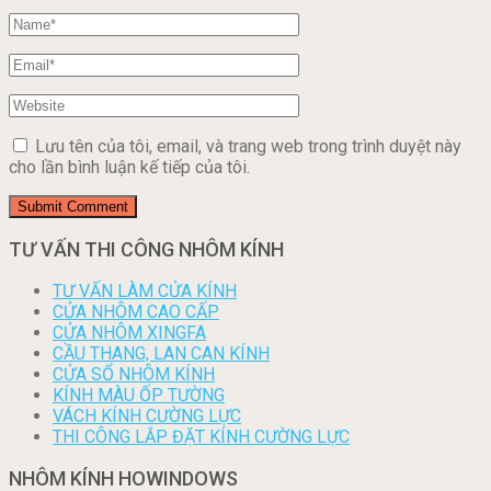
Lưu tên của tôi, email, và trang web trong trình duyệt này
cho lần bình luận kế tiếp của tôi.
TƯ VẤN THI CÔNG NHÔM KÍNH
TƯ VẤN LÀM CỬA KÍNH
CỬA NHÔM CAO CẤP
CỬA NHÔM XINGFA
CẦU THANG, LAN CAN KÍNH
CỬA SỔ NHÔM KÍNH
KÍNH MÀU ỐP TƯỜNG
VÁCH KÍNH CƯỜNG LỰC
THI CÔNG LẮP ĐẶT KÍNH CƯỜNG LỰC
NHÔM KÍNH HOWINDOWS