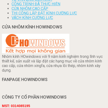
CÔNG TRÌNH ĐÃ THỰC HIỆN
CỬA NHÔM CAO CẤP
THI CÔNG LẮP ĐẶT KÍNH CƯỜNG LỰC
VÁCH KÍNH CƯỜNG LỰC
CỬA NHÔM KÍNH HOWINDOWS
Nhôm kính HOwindows với 9 năm kinh nghiệm trong lĩnh vực
thiết kế, sản xuất và lắp đặt các hạng mục về cửa nhôm kính
cao cấp, cửa nhôm xingfa, cửa nhựa lõi thép, nhôm kính xây
dựng.
FANPAGE HOWINDOWS
CÔNG TY CỔ PHẦN HOWINDOWS
MST: 0314085195