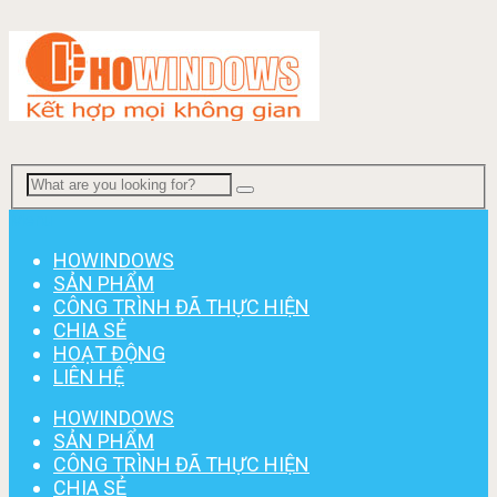
Menu
HOWINDOWS
SẢN PHẨM
CÔNG TRÌNH ĐÃ THỰC HIỆN
CHIA SẺ
HOẠT ĐỘNG
LIÊN HỆ
HOWINDOWS
SẢN PHẨM
CÔNG TRÌNH ĐÃ THỰC HIỆN
CHIA SẺ