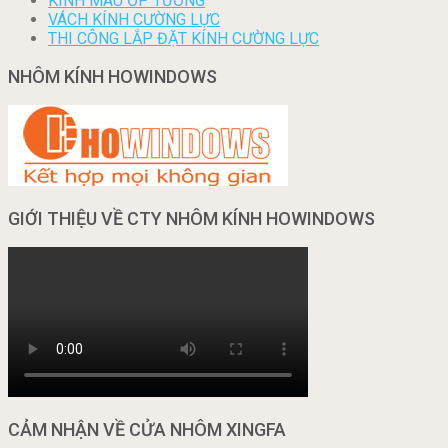
KÍNH MÀU ỐP TƯỜNG
VÁCH KÍNH CƯỜNG LỰC
THI CÔNG LẮP ĐẶT KÍNH CƯỜNG LỰC
NHÔM KÍNH HOWINDOWS
GIỚI THIỆU VỀ CTY NHÔM KÍNH HOWINDOWS
CẢM NHẬN VỀ CỬA NHÔM XINGFA