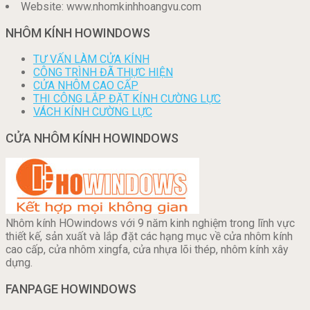
Website: www.nhomkinhhoangvu.com
NHÔM KÍNH HOWINDOWS
TƯ VẤN LÀM CỬA KÍNH
CÔNG TRÌNH ĐÃ THỰC HIỆN
CỬA NHÔM CAO CẤP
THI CÔNG LẮP ĐẶT KÍNH CƯỜNG LỰC
VÁCH KÍNH CƯỜNG LỰC
CỬA NHÔM KÍNH HOWINDOWS
Nhôm kính HOwindows với 9 năm kinh nghiệm trong lĩnh vực
thiết kế, sản xuất và lắp đặt các hạng mục về cửa nhôm kính
cao cấp, cửa nhôm xingfa, cửa nhựa lõi thép, nhôm kính xây
dựng.
FANPAGE HOWINDOWS