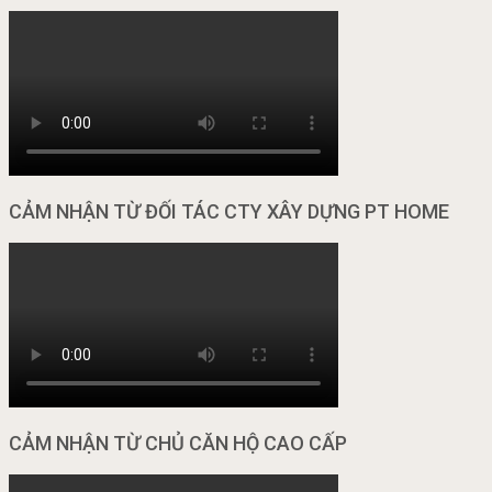
CẢM NHẬN TỪ ĐỐI TÁC CTY XÂY DỰNG PT HOME
CẢM NHẬN TỪ CHỦ CĂN HỘ CAO CẤP