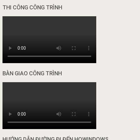
THI CÔNG CÔNG TRÌNH
BÀN GIAO CÔNG TRÌNH
HƯỚNG DẪN ĐƯỜNG ĐI ĐẾN HOWINDOWS