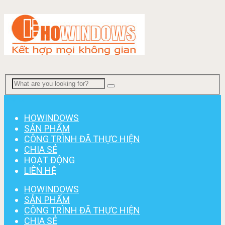
Menu
HOWINDOWS
SẢN PHẨM
CÔNG TRÌNH ĐÃ THỰC HIỆN
CHIA SẺ
HOẠT ĐỘNG
LIÊN HỆ
HOWINDOWS
SẢN PHẨM
CÔNG TRÌNH ĐÃ THỰC HIỆN
CHIA SẺ