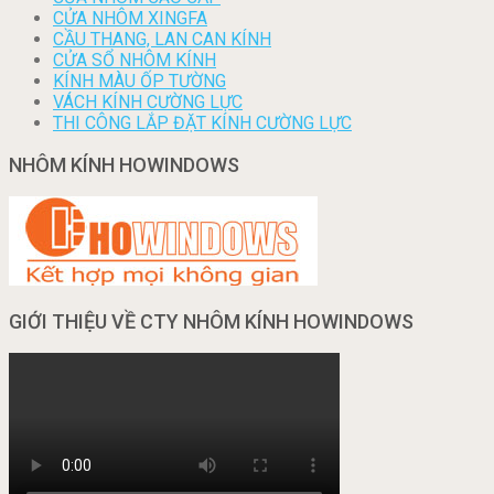
CỬA NHÔM XINGFA
CẦU THANG, LAN CAN KÍNH
CỬA SỔ NHÔM KÍNH
KÍNH MÀU ỐP TƯỜNG
VÁCH KÍNH CƯỜNG LỰC
THI CÔNG LẮP ĐẶT KÍNH CƯỜNG LỰC
NHÔM KÍNH HOWINDOWS
GIỚI THIỆU VỀ CTY NHÔM KÍNH HOWINDOWS