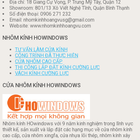
Địa chỉ: 18 Giang Cự Vọng, P. Trung Mỹ Tây, Quận 12
Showroom: 801/13 Xô Viết Nghệ Tĩnh, Quận Bình Thạnh
Số điện thoại: 0906 271 232
Email: nhomkinhhoangvusg@gmail.com
Website: www.nhomkinhhoangvu.com
NHÔM KÍNH HOWINDOWS
TƯ VẤN LÀM CỬA KÍNH
CÔNG TRÌNH ĐÃ THỰC HIỆN
CỬA NHÔM CAO CẤP
THI CÔNG LẮP ĐẶT KÍNH CƯỜNG LỰC
VÁCH KÍNH CƯỜNG LỰC
CỬA NHÔM KÍNH HOWINDOWS
Nhôm kính HOwindows với 9 năm kinh nghiệm trong lĩnh vực
thiết kế, sản xuất và lắp đặt các hạng mục về cửa nhôm kính
cao cấp, cửa nhôm xingfa, cửa nhựa lõi thép, nhôm kính xây