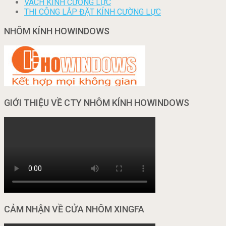
VÁCH KÍNH CƯỜNG LỰC
THI CÔNG LẮP ĐẶT KÍNH CƯỜNG LỰC
NHÔM KÍNH HOWINDOWS
GIỚI THIỆU VỀ CTY NHÔM KÍNH HOWINDOWS
CẢM NHẬN VỀ CỬA NHÔM XINGFA