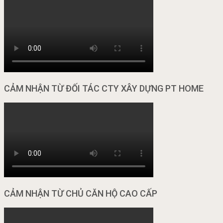
CẢM NHẬN TỪ ĐỐI TÁC CTY XÂY DỰNG PT HOME
CẢM NHẬN TỪ CHỦ CĂN HỘ CAO CẤP