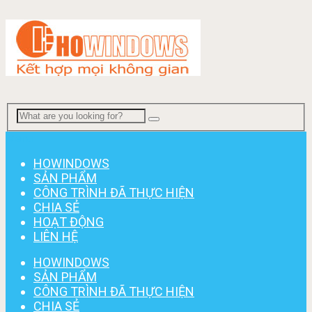
Menu
HOWINDOWS
SẢN PHẨM
CÔNG TRÌNH ĐÃ THỰC HIỆN
CHIA SẺ
HOẠT ĐỘNG
LIÊN HỆ
HOWINDOWS
SẢN PHẨM
CÔNG TRÌNH ĐÃ THỰC HIỆN
CHIA SẺ