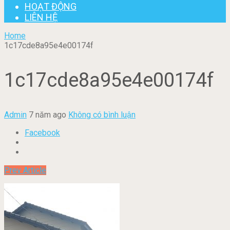
HOẠT ĐỘNG
LIÊN HỆ
Home
1c17cde8a95e4e00174f
1c17cde8a95e4e00174f
Admin
7 năm ago
Không có bình luận
Facebook
Prev Article