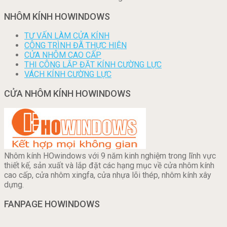
NHÔM KÍNH HOWINDOWS
TƯ VẤN LÀM CỬA KÍNH
CÔNG TRÌNH ĐÃ THỰC HIỆN
CỬA NHÔM CAO CẤP
THI CÔNG LẮP ĐẶT KÍNH CƯỜNG LỰC
VÁCH KÍNH CƯỜNG LỰC
CỬA NHÔM KÍNH HOWINDOWS
Nhôm kính HOwindows với 9 năm kinh nghiệm trong lĩnh vực
thiết kế, sản xuất và lắp đặt các hạng mục về cửa nhôm kính
cao cấp, cửa nhôm xingfa, cửa nhựa lõi thép, nhôm kính xây
dựng.
FANPAGE HOWINDOWS