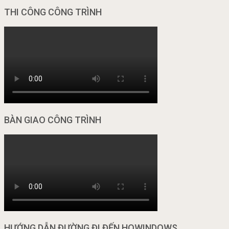
THI CÔNG CÔNG TRÌNH
BÀN GIAO CÔNG TRÌNH
HƯỚNG DẪN ĐƯỜNG ĐI ĐẾN HOWINDOWS