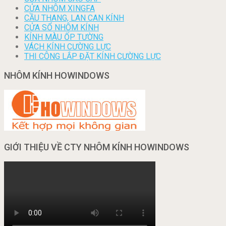
CỬA NHÔM XINGFA
CẦU THANG, LAN CAN KÍNH
CỬA SỔ NHÔM KÍNH
KÍNH MÀU ỐP TƯỜNG
VÁCH KÍNH CƯỜNG LỰC
THI CÔNG LẮP ĐẶT KÍNH CƯỜNG LỰC
NHÔM KÍNH HOWINDOWS
GIỚI THIỆU VỀ CTY NHÔM KÍNH HOWINDOWS