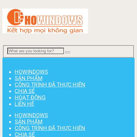
Menu
HOWINDOWS
SẢN PHẨM
CÔNG TRÌNH ĐÃ THỰC HIỆN
CHIA SẺ
HOẠT ĐỘNG
LIÊN HỆ
HOWINDOWS
SẢN PHẨM
CÔNG TRÌNH ĐÃ THỰC HIỆN
CHIA SẺ