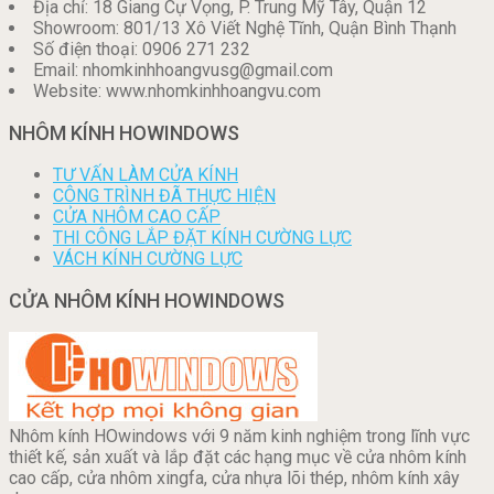
Địa chỉ: 18 Giang Cự Vọng, P. Trung Mỹ Tây, Quận 12
Showroom: 801/13 Xô Viết Nghệ Tĩnh, Quận Bình Thạnh
Số điện thoại: 0906 271 232
Email: nhomkinhhoangvusg@gmail.com
Website: www.nhomkinhhoangvu.com
NHÔM KÍNH HOWINDOWS
TƯ VẤN LÀM CỬA KÍNH
CÔNG TRÌNH ĐÃ THỰC HIỆN
CỬA NHÔM CAO CẤP
THI CÔNG LẮP ĐẶT KÍNH CƯỜNG LỰC
VÁCH KÍNH CƯỜNG LỰC
CỬA NHÔM KÍNH HOWINDOWS
Nhôm kính HOwindows với 9 năm kinh nghiệm trong lĩnh vực
thiết kế, sản xuất và lắp đặt các hạng mục về cửa nhôm kính
cao cấp, cửa nhôm xingfa, cửa nhựa lõi thép, nhôm kính xây