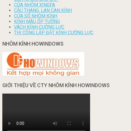
CỬA NHÔM XINGFA
CẦU THANG, LAN CAN KÍNH
CỬA SỔ NHÔM KÍNH
KÍNH MÀU ỐP TƯỜNG
VÁCH KÍNH CƯỜNG LỰC
THI CÔNG LẮP ĐẶT KÍNH CƯỜNG LỰC
NHÔM KÍNH HOWINDOWS
GIỚI THIỆU VỀ CTY NHÔM KÍNH HOWINDOWS