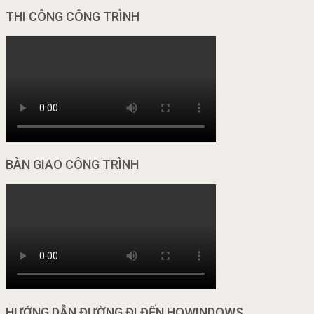
THI CÔNG CÔNG TRÌNH
BÀN GIAO CÔNG TRÌNH
HƯỚNG DẪN ĐƯỜNG ĐI ĐẾN HOWINDOWS