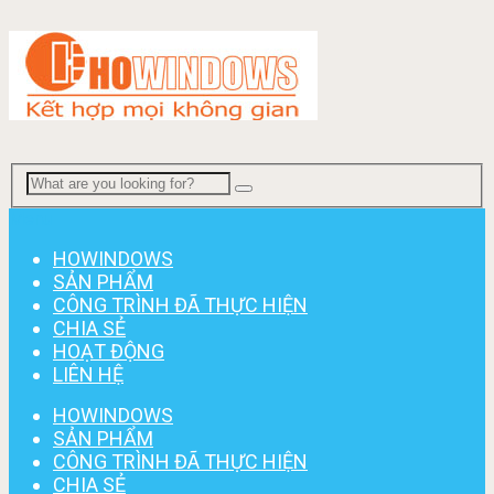
Menu
HOWINDOWS
SẢN PHẨM
CÔNG TRÌNH ĐÃ THỰC HIỆN
CHIA SẺ
HOẠT ĐỘNG
LIÊN HỆ
HOWINDOWS
SẢN PHẨM
CÔNG TRÌNH ĐÃ THỰC HIỆN
CHIA SẺ