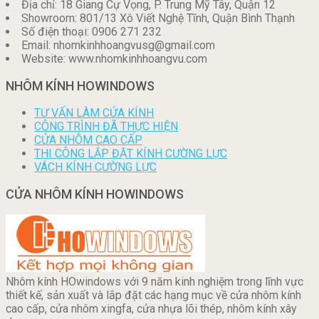
Địa chỉ: 18 Giang Cự Vọng, P. Trung Mỹ Tây, Quận 12
Showroom: 801/13 Xô Viết Nghệ Tĩnh, Quận Bình Thạnh
Số điện thoại: 0906 271 232
Email: nhomkinhhoangvusg@gmail.com
Website: www.nhomkinhhoangvu.com
NHÔM KÍNH HOWINDOWS
TƯ VẤN LÀM CỬA KÍNH
CÔNG TRÌNH ĐÃ THỰC HIỆN
CỬA NHÔM CAO CẤP
THI CÔNG LẮP ĐẶT KÍNH CƯỜNG LỰC
VÁCH KÍNH CƯỜNG LỰC
CỬA NHÔM KÍNH HOWINDOWS
Nhôm kính HOwindows với 9 năm kinh nghiệm trong lĩnh vực
thiết kế, sản xuất và lắp đặt các hạng mục về cửa nhôm kính
cao cấp, cửa nhôm xingfa, cửa nhựa lõi thép, nhôm kính xây