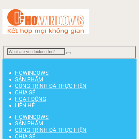
Menu
HOWINDOWS
SẢN PHẨM
CÔNG TRÌNH ĐÃ THỰC HIỆN
CHIA SẺ
HOẠT ĐỘNG
LIÊN HỆ
HOWINDOWS
SẢN PHẨM
CÔNG TRÌNH ĐÃ THỰC HIỆN
CHIA SẺ