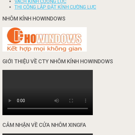
VÁCH KÍNH CƯỜNG LỰC
THI CÔNG LẮP ĐẶT KÍNH CƯỜNG LỰC
NHÔM KÍNH HOWINDOWS
GIỚI THIỆU VỀ CTY NHÔM KÍNH HOWINDOWS
CẢM NHẬN VỀ CỬA NHÔM XINGFA