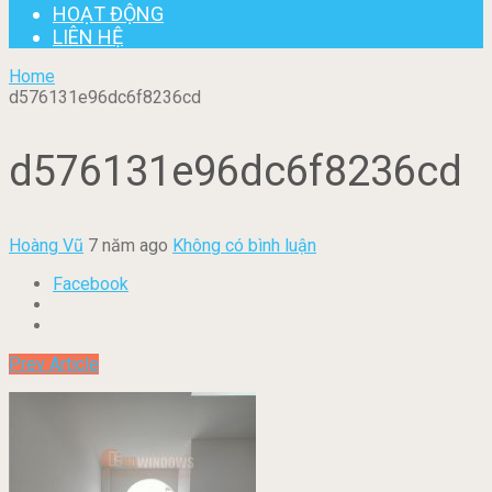
HOẠT ĐỘNG
LIÊN HỆ
Home
d576131e96dc6f8236cd
d576131e96dc6f8236cd
Hoàng Vũ
7 năm ago
Không có bình luận
Facebook
Prev Article