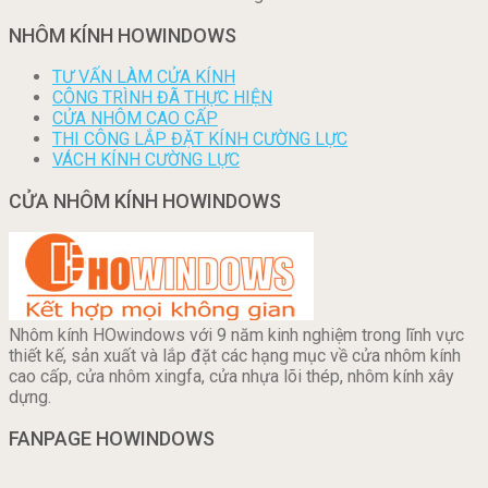
NHÔM KÍNH HOWINDOWS
TƯ VẤN LÀM CỬA KÍNH
CÔNG TRÌNH ĐÃ THỰC HIỆN
CỬA NHÔM CAO CẤP
THI CÔNG LẮP ĐẶT KÍNH CƯỜNG LỰC
VÁCH KÍNH CƯỜNG LỰC
CỬA NHÔM KÍNH HOWINDOWS
Nhôm kính HOwindows với 9 năm kinh nghiệm trong lĩnh vực
thiết kế, sản xuất và lắp đặt các hạng mục về cửa nhôm kính
cao cấp, cửa nhôm xingfa, cửa nhựa lõi thép, nhôm kính xây
dựng.
FANPAGE HOWINDOWS