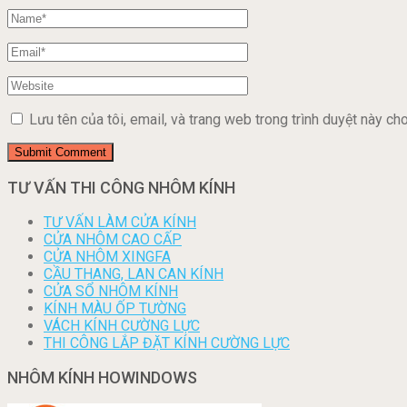
Lưu tên của tôi, email, và trang web trong trình duyệt này cho 
TƯ VẤN THI CÔNG NHÔM KÍNH
TƯ VẤN LÀM CỬA KÍNH
CỬA NHÔM CAO CẤP
CỬA NHÔM XINGFA
CẦU THANG, LAN CAN KÍNH
CỬA SỔ NHÔM KÍNH
KÍNH MÀU ỐP TƯỜNG
VÁCH KÍNH CƯỜNG LỰC
THI CÔNG LẮP ĐẶT KÍNH CƯỜNG LỰC
NHÔM KÍNH HOWINDOWS