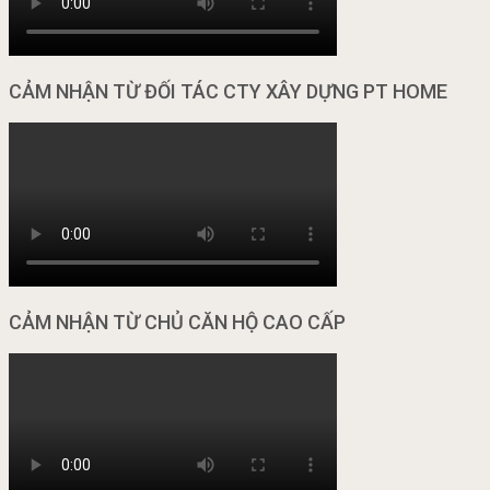
CẢM NHẬN TỪ ĐỐI TÁC CTY XÂY DỰNG PT HOME
CẢM NHẬN TỪ CHỦ CĂN HỘ CAO CẤP