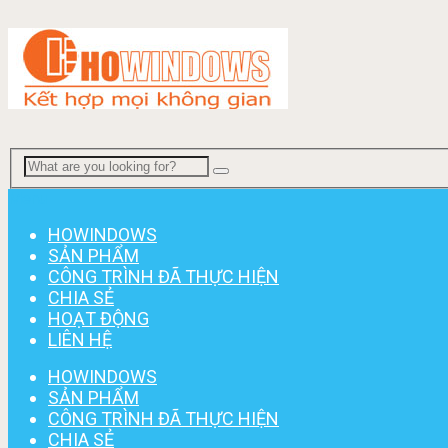
Menu
HOWINDOWS
SẢN PHẨM
CÔNG TRÌNH ĐÃ THỰC HIỆN
CHIA SẺ
HOẠT ĐỘNG
LIÊN HỆ
HOWINDOWS
SẢN PHẨM
CÔNG TRÌNH ĐÃ THỰC HIỆN
CHIA SẺ