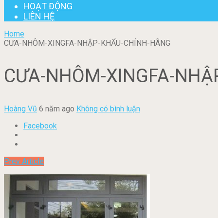
HOẠT ĐỘNG
LIÊN HỆ
Home
CƯA-NHÔM-XINGFA-NHẬP-KHẨU-CHÍNH-HÃNG
CƯA-NHÔM-XINGFA-NHẬ
Hoàng Vũ
6 năm ago
Không có bình luận
Facebook
Prev Article