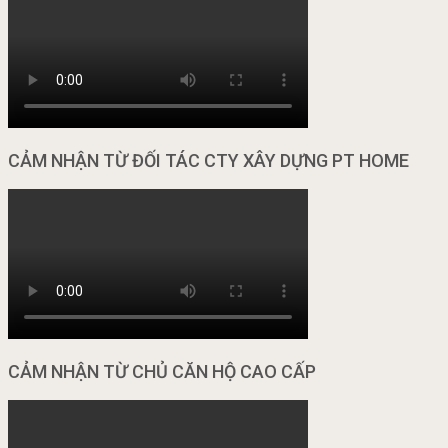
CẢM NHẬN TỪ ĐỐI TÁC CTY XÂY DỰNG PT HOME
CẢM NHẬN TỪ CHỦ CĂN HỘ CAO CẤP