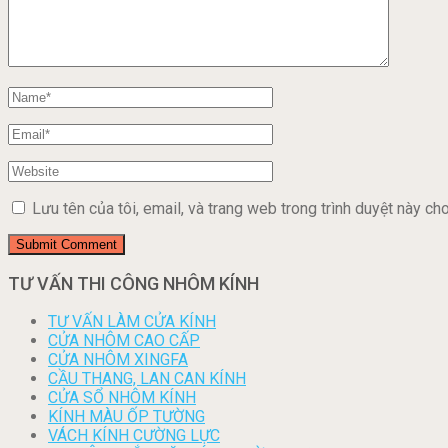
Lưu tên của tôi, email, và trang web trong trình duyệt này cho 
TƯ VẤN THI CÔNG NHÔM KÍNH
TƯ VẤN LÀM CỬA KÍNH
CỬA NHÔM CAO CẤP
CỬA NHÔM XINGFA
CẦU THANG, LAN CAN KÍNH
CỬA SỔ NHÔM KÍNH
KÍNH MÀU ỐP TƯỜNG
VÁCH KÍNH CƯỜNG LỰC