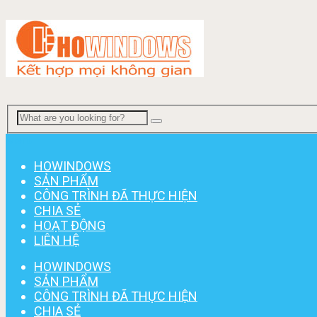
Menu
HOWINDOWS
SẢN PHẨM
CÔNG TRÌNH ĐÃ THỰC HIỆN
CHIA SẺ
HOẠT ĐỘNG
LIÊN HỆ
HOWINDOWS
SẢN PHẨM
CÔNG TRÌNH ĐÃ THỰC HIỆN
CHIA SẺ