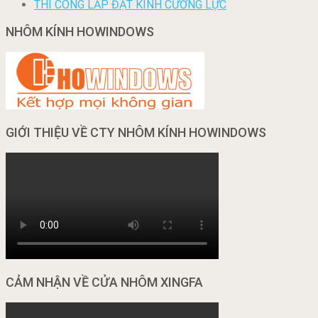
THI CÔNG LẮP ĐẶT KÍNH CƯỜNG LỰC
NHÔM KÍNH HOWINDOWS
GIỚI THIỆU VỀ CTY NHÔM KÍNH HOWINDOWS
CẢM NHẬN VỀ CỬA NHÔM XINGFA