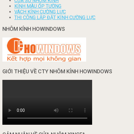
CỬA SỔ NHÔM KÍNH
KÍNH MÀU ỐP TƯỜNG
VÁCH KÍNH CƯỜNG LỰC
THI CÔNG LẮP ĐẶT KÍNH CƯỜNG LỰC
NHÔM KÍNH HOWINDOWS
GIỚI THIỆU VỀ CTY NHÔM KÍNH HOWINDOWS