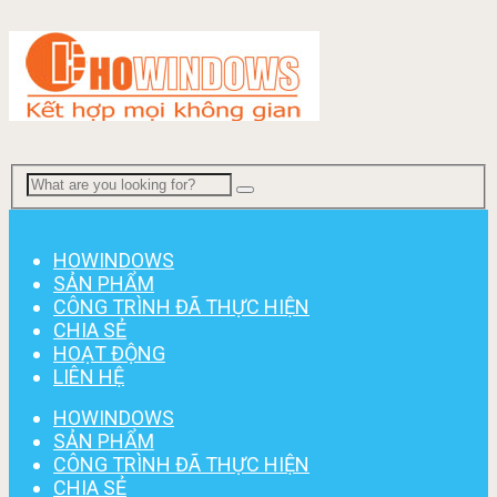
Menu
HOWINDOWS
SẢN PHẨM
CÔNG TRÌNH ĐÃ THỰC HIỆN
CHIA SẺ
HOẠT ĐỘNG
LIÊN HỆ
HOWINDOWS
SẢN PHẨM
CÔNG TRÌNH ĐÃ THỰC HIỆN
CHIA SẺ