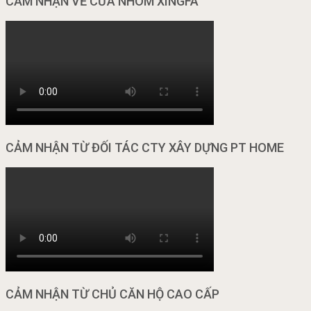
CẢM NHẬN VỀ CỬA NHÔM XINGFA
CẢM NHẬN TỪ ĐỐI TÁC CTY XÂY DỰNG PT HOME
CẢM NHẬN TỪ CHỦ CĂN HỘ CAO CẤP