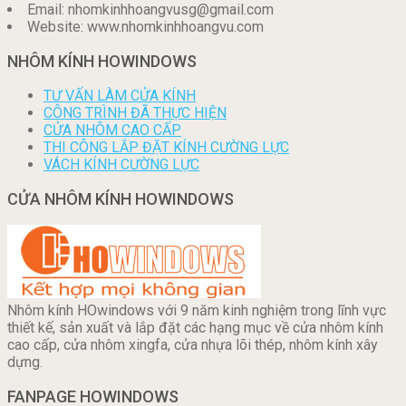
Email: nhomkinhhoangvusg@gmail.com
Website: www.nhomkinhhoangvu.com
NHÔM KÍNH HOWINDOWS
TƯ VẤN LÀM CỬA KÍNH
CÔNG TRÌNH ĐÃ THỰC HIỆN
CỬA NHÔM CAO CẤP
THI CÔNG LẮP ĐẶT KÍNH CƯỜNG LỰC
VÁCH KÍNH CƯỜNG LỰC
CỬA NHÔM KÍNH HOWINDOWS
Nhôm kính HOwindows với 9 năm kinh nghiệm trong lĩnh vực
thiết kế, sản xuất và lắp đặt các hạng mục về cửa nhôm kính
cao cấp, cửa nhôm xingfa, cửa nhựa lõi thép, nhôm kính xây
dựng.
FANPAGE HOWINDOWS