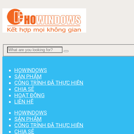
Menu
HOWINDOWS
SẢN PHẨM
CÔNG TRÌNH ĐÃ THỰC HIỆN
CHIA SẺ
HOẠT ĐỘNG
LIÊN HỆ
HOWINDOWS
SẢN PHẨM
CÔNG TRÌNH ĐÃ THỰC HIỆN
CHIA SẺ