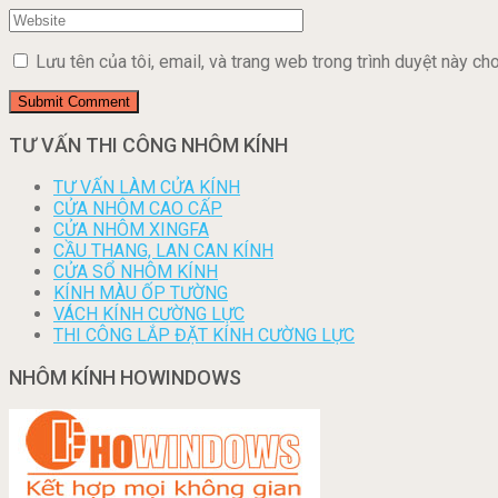
Lưu tên của tôi, email, và trang web trong trình duyệt này cho 
TƯ VẤN THI CÔNG NHÔM KÍNH
TƯ VẤN LÀM CỬA KÍNH
CỬA NHÔM CAO CẤP
CỬA NHÔM XINGFA
CẦU THANG, LAN CAN KÍNH
CỬA SỔ NHÔM KÍNH
KÍNH MÀU ỐP TƯỜNG
VÁCH KÍNH CƯỜNG LỰC
THI CÔNG LẮP ĐẶT KÍNH CƯỜNG LỰC
NHÔM KÍNH HOWINDOWS