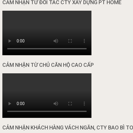
CẢM NHẬN TỪ ĐỐI TÁC CTY XÂY DỰNG PT HOME
CẢM NHẬN TỪ CHỦ CĂN HỘ CAO CẤP
CẢM NHẬN KHÁCH HÀNG VÁCH NGĂN, CTY BAO BÌ T