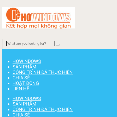
Menu
HOWINDOWS
SẢN PHẨM
CÔNG TRÌNH ĐÃ THỰC HIỆN
CHIA SẺ
HOẠT ĐỘNG
LIÊN HỆ
HOWINDOWS
SẢN PHẨM
CÔNG TRÌNH ĐÃ THỰC HIỆN
CHIA SẺ