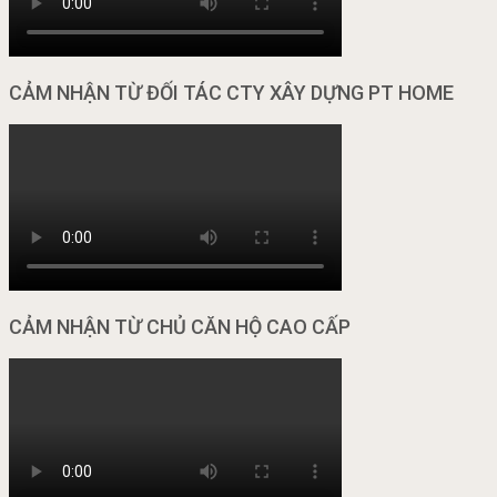
CẢM NHẬN TỪ ĐỐI TÁC CTY XÂY DỰNG PT HOME
CẢM NHẬN TỪ CHỦ CĂN HỘ CAO CẤP