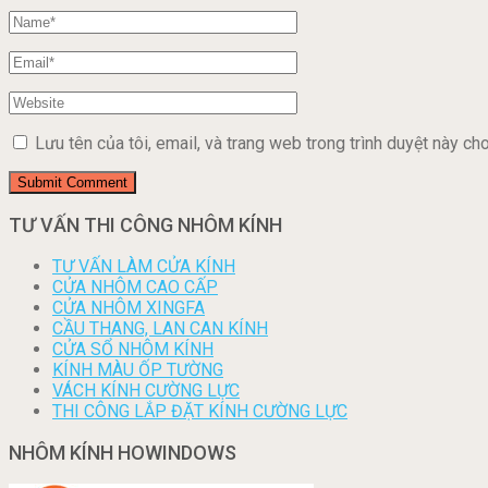
Lưu tên của tôi, email, và trang web trong trình duyệt này cho 
TƯ VẤN THI CÔNG NHÔM KÍNH
TƯ VẤN LÀM CỬA KÍNH
CỬA NHÔM CAO CẤP
CỬA NHÔM XINGFA
CẦU THANG, LAN CAN KÍNH
CỬA SỔ NHÔM KÍNH
KÍNH MÀU ỐP TƯỜNG
VÁCH KÍNH CƯỜNG LỰC
THI CÔNG LẮP ĐẶT KÍNH CƯỜNG LỰC
NHÔM KÍNH HOWINDOWS