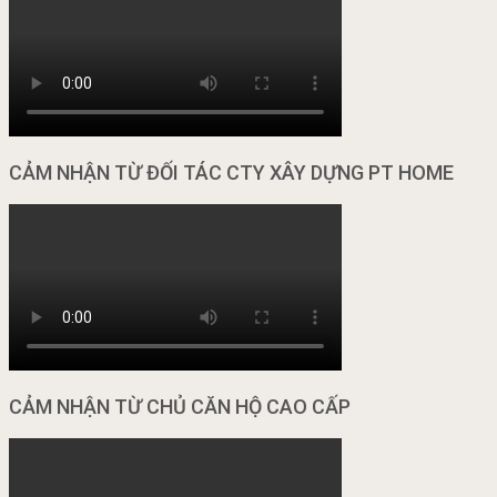
CẢM NHẬN TỪ ĐỐI TÁC CTY XÂY DỰNG PT HOME
CẢM NHẬN TỪ CHỦ CĂN HỘ CAO CẤP