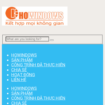
Menu
HOWINDOWS
SẢN PHẨM
CÔNG TRÌNH ĐÃ THỰC HIỆN
CHIA SẺ
HOẠT ĐỘNG
LIÊN HỆ
HOWINDOWS
SẢN PHẨM
CÔNG TRÌNH ĐÃ THỰC HIỆN
CHIA SẺ