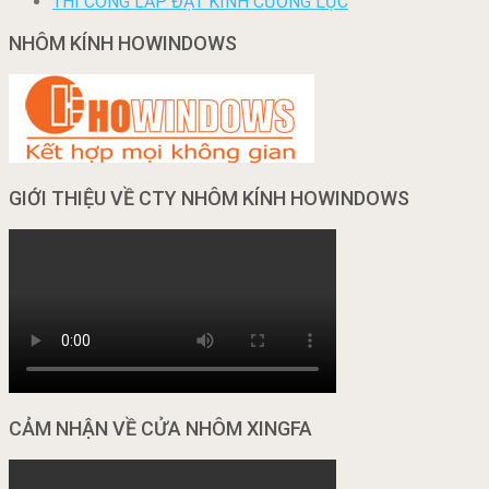
THI CÔNG LẮP ĐẶT KÍNH CƯỜNG LỰC
NHÔM KÍNH HOWINDOWS
GIỚI THIỆU VỀ CTY NHÔM KÍNH HOWINDOWS
CẢM NHẬN VỀ CỬA NHÔM XINGFA