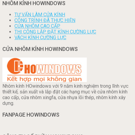
NHÔM KÍNH HOWINDOWS
TƯ VẤN LÀM CỬA KÍNH
CÔNG TRÌNH ĐÃ THỰC HIỆN
CỬA NHÔM CAO CẤP
THI CÔNG LẮP ĐẶT KÍNH CƯỜNG LỰC
VÁCH KÍNH CƯỜNG LỰC
CỬA NHÔM KÍNH HOWINDOWS
Nhôm kính HOwindows với 9 năm kinh nghiệm trong lĩnh vực
thiết kế, sản xuất và lắp đặt các hạng mục về cửa nhôm kính
cao cấp, cửa nhôm xingfa, cửa nhựa lõi thép, nhôm kính xây
dựng.
FANPAGE HOWINDOWS