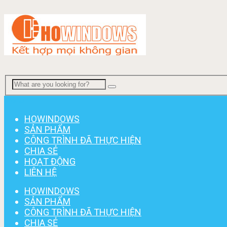
Menu
HOWINDOWS
SẢN PHẨM
CÔNG TRÌNH ĐÃ THỰC HIỆN
CHIA SẺ
HOẠT ĐỘNG
LIÊN HỆ
HOWINDOWS
SẢN PHẨM
CÔNG TRÌNH ĐÃ THỰC HIỆN
CHIA SẺ