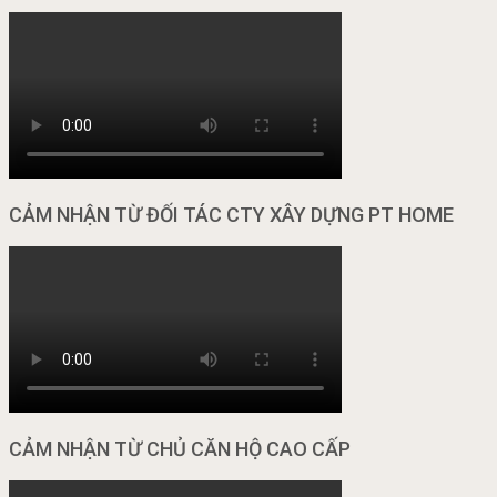
CẢM NHẬN TỪ ĐỐI TÁC CTY XÂY DỰNG PT HOME
CẢM NHẬN TỪ CHỦ CĂN HỘ CAO CẤP