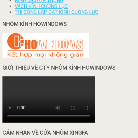
KÍNH MÀU ỐP TƯỜNG
VÁCH KÍNH CƯỜNG LỰC
THI CÔNG LẮP ĐẶT KÍNH CƯỜNG LỰC
NHÔM KÍNH HOWINDOWS
GIỚI THIỆU VỀ CTY NHÔM KÍNH HOWINDOWS
CẢM NHẬN VỀ CỬA NHÔM XINGFA