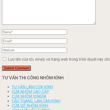
Lưu tên của tôi, email, và trang web trong trình duyệt này cho 
TƯ VẤN THI CÔNG NHÔM KÍNH
TƯ VẤN LÀM CỬA KÍNH
CỬA NHÔM CAO CẤP
CỬA NHÔM XINGFA
CẦU THANG, LAN CAN KÍNH
CỬA SỔ NHÔM KÍNH