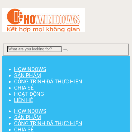
Menu
HOWINDOWS
SẢN PHẨM
CÔNG TRÌNH ĐÃ THỰC HIỆN
CHIA SẺ
HOẠT ĐỘNG
LIÊN HỆ
HOWINDOWS
SẢN PHẨM
CÔNG TRÌNH ĐÃ THỰC HIỆN
CHIA SẺ