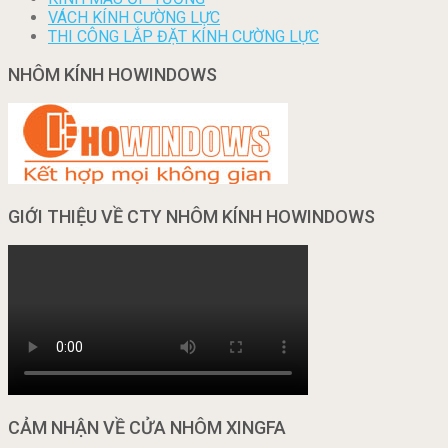
VÁCH KÍNH CƯỜNG LỰC
THI CÔNG LẮP ĐẶT KÍNH CƯỜNG LỰC
NHÔM KÍNH HOWINDOWS
GIỚI THIỆU VỀ CTY NHÔM KÍNH HOWINDOWS
CẢM NHẬN VỀ CỬA NHÔM XINGFA