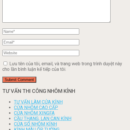
Lưu tên của tôi, email, và trang web trong trình duyệt này
cho lần bình luận kế tiếp của tôi.
TƯ VẤN THI CÔNG NHÔM KÍNH
TƯ VẤN LÀM CỬA KÍNH
CỬA NHÔM CAO CẤP
CỬA NHÔM XINGFA
CẦU THANG, LAN CAN KÍNH
CỬA SỔ NHÔM KÍNH
KÍNH MÀU ỐP TƯỜNG