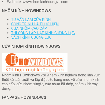
Website: www.nhomkinhhoangvu.com
NHÔM KÍNH HOWINDOWS
TƯ VẤN LÀM CỬA KÍNH
CÔNG TRÌNH ĐÃ THỰC HIỆN
CỬA NHÔM CAO CẤP
THI CÔNG LẮP ĐẶT KÍNH CƯỜNG LỰC
VÁCH KÍNH CƯỜNG LỰC
CỬA NHÔM KÍNH HOWINDOWS
Nhôm kính HOwindows với 9 năm kinh nghiệm trong lĩnh vực
thiết kế, sản xuất và lắp đặt các hạng mục về cửa nhôm kính
cao cấp, cửa nhôm xingfa, cửa nhựa lõi thép, nhôm kính xây
dựng.
FANPAGE HOWINDOWS