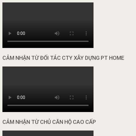
CẢM NHẬN TỪ ĐỐI TÁC CTY XÂY DỰNG PT HOME
CẢM NHẬN TỪ CHỦ CĂN HỘ CAO CẤP