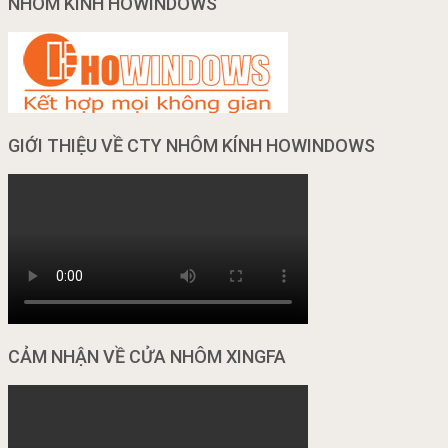
NHÔM KÍNH HOWINDOWS
GIỚI THIỆU VỀ CTY NHÔM KÍNH HOWINDOWS
CẢM NHẬN VỀ CỬA NHÔM XINGFA