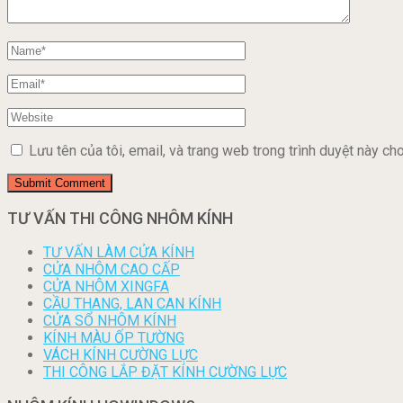
Lưu tên của tôi, email, và trang web trong trình duyệt này cho 
TƯ VẤN THI CÔNG NHÔM KÍNH
TƯ VẤN LÀM CỬA KÍNH
CỬA NHÔM CAO CẤP
CỬA NHÔM XINGFA
CẦU THANG, LAN CAN KÍNH
CỬA SỔ NHÔM KÍNH
KÍNH MÀU ỐP TƯỜNG
VÁCH KÍNH CƯỜNG LỰC
THI CÔNG LẮP ĐẶT KÍNH CƯỜNG LỰC