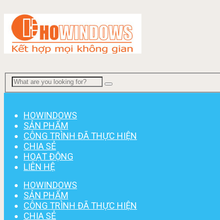
Menu
HOWINDOWS
SẢN PHẨM
CÔNG TRÌNH ĐÃ THỰC HIỆN
CHIA SẺ
HOẠT ĐỘNG
LIÊN HỆ
HOWINDOWS
SẢN PHẨM
CÔNG TRÌNH ĐÃ THỰC HIỆN
CHIA SẺ