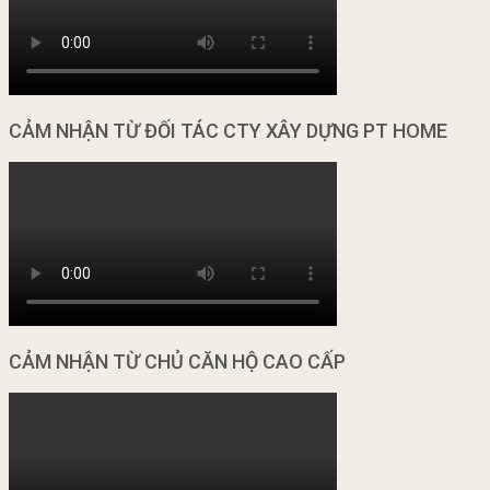
CẢM NHẬN TỪ ĐỐI TÁC CTY XÂY DỰNG PT HOME
CẢM NHẬN TỪ CHỦ CĂN HỘ CAO CẤP