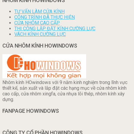
NHÔM KÍNH HOWINDOWS
TƯ VẤN LÀM CỬA KÍNH
CÔNG TRÌNH ĐÃ THỰC HIỆN
CỬA NHÔM CAO CẤP
THI CÔNG LẮP ĐẶT KÍNH CƯỜNG LỰC
VÁCH KÍNH CƯỜNG LỰC
CỬA NHÔM KÍNH HOWINDOWS
Nhôm kính HOwindows với 9 năm kinh nghiệm trong lĩnh vực
thiết kế, sản xuất và lắp đặt các hạng mục về cửa nhôm kính
cao cấp, cửa nhôm xingfa, cửa nhựa lõi thép, nhôm kính xây
dựng.
FANPAGE HOWINDOWS
CÔNG TY CỔ PHẦN HOWINDOWS