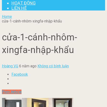
HOẠT ĐỘNG
LIÊN HỆ
Home
cửa-1-cánh-nhôm-xingfa-nhập-khẩu
cửa-1-cánh-nhôm-
xingfa-nhập-khẩu
Hoàng Vũ
6 năm ago
Không có bình luận
Facebook
Prev Article