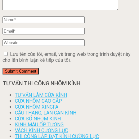
Lưu tên của tôi, email, và trang web trong trình duyệt này
cho lần bình luận kế tiếp của tôi.
TƯ VẤN THI CÔNG NHÔM KÍNH
TƯ VẤN LÀM CỬA KÍNH
CỬA NHÔM CAO CẤP
CỬA NHÔM XINGFA
CẦU THANG, LAN CAN KÍNH
CỬA SỔ NHÔM KÍNH
KÍNH MÀU ỐP TƯỜNG
VÁCH KÍNH CƯỜNG LỰC
THI CÔNG LẮP ĐẶT KÍNH CƯỜNG LỰC