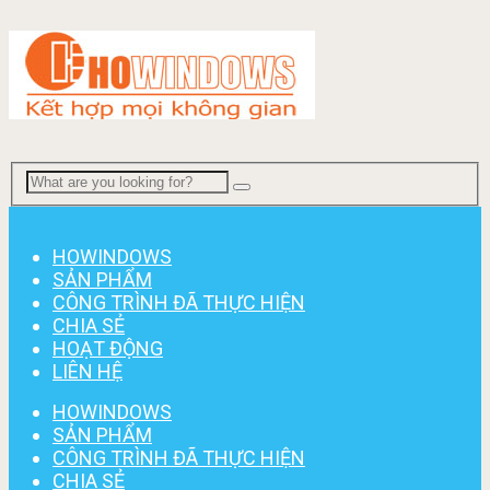
Menu
HOWINDOWS
SẢN PHẨM
CÔNG TRÌNH ĐÃ THỰC HIỆN
CHIA SẺ
HOẠT ĐỘNG
LIÊN HỆ
HOWINDOWS
SẢN PHẨM
CÔNG TRÌNH ĐÃ THỰC HIỆN
CHIA SẺ