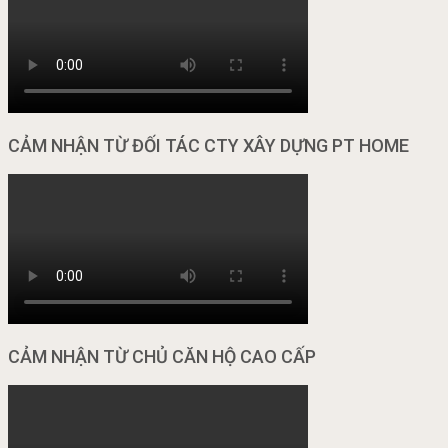
CẢM NHẬN TỪ ĐỐI TÁC CTY XÂY DỰNG PT HOME
CẢM NHẬN TỪ CHỦ CĂN HỘ CAO CẤP