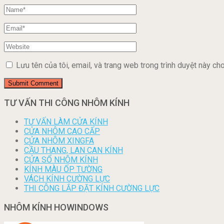
Lưu tên của tôi, email, và trang web trong trình duyệt này cho 
TƯ VẤN THI CÔNG NHÔM KÍNH
TƯ VẤN LÀM CỬA KÍNH
CỬA NHÔM CAO CẤP
CỬA NHÔM XINGFA
CẦU THANG, LAN CAN KÍNH
CỬA SỔ NHÔM KÍNH
KÍNH MÀU ỐP TƯỜNG
VÁCH KÍNH CƯỜNG LỰC
THI CÔNG LẮP ĐẶT KÍNH CƯỜNG LỰC
NHÔM KÍNH HOWINDOWS