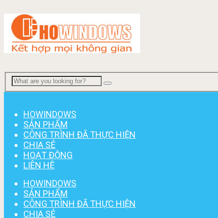
Menu
HOWINDOWS
SẢN PHẨM
CÔNG TRÌNH ĐÃ THỰC HIỆN
CHIA SẺ
HOẠT ĐỘNG
LIÊN HỆ
HOWINDOWS
SẢN PHẨM
CÔNG TRÌNH ĐÃ THỰC HIỆN
CHIA SẺ