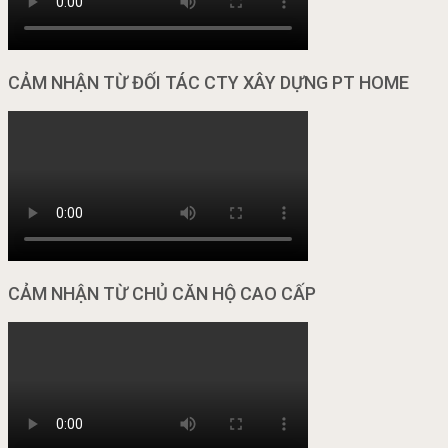
CẢM NHẬN TỪ ĐỐI TÁC CTY XÂY DỰNG PT HOME
CẢM NHẬN TỪ CHỦ CĂN HỘ CAO CẤP