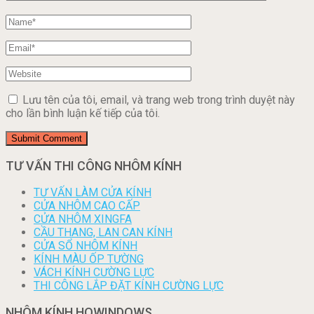
Lưu tên của tôi, email, và trang web trong trình duyệt này
cho lần bình luận kế tiếp của tôi.
TƯ VẤN THI CÔNG NHÔM KÍNH
TƯ VẤN LÀM CỬA KÍNH
CỬA NHÔM CAO CẤP
CỬA NHÔM XINGFA
CẦU THANG, LAN CAN KÍNH
CỬA SỔ NHÔM KÍNH
KÍNH MÀU ỐP TƯỜNG
VÁCH KÍNH CƯỜNG LỰC
THI CÔNG LẮP ĐẶT KÍNH CƯỜNG LỰC
NHÔM KÍNH HOWINDOWS