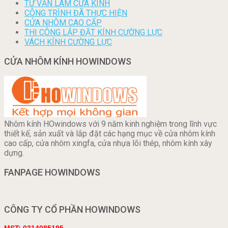
TƯ VẤN LÀM CỬA KÍNH
CÔNG TRÌNH ĐÃ THỰC HIỆN
CỬA NHÔM CAO CẤP
THI CÔNG LẮP ĐẶT KÍNH CƯỜNG LỰC
VÁCH KÍNH CƯỜNG LỰC
CỬA NHÔM KÍNH HOWINDOWS
Nhôm kính HOwindows với 9 năm kinh nghiệm trong lĩnh vực
thiết kế, sản xuất và lắp đặt các hạng mục về cửa nhôm kính
cao cấp, cửa nhôm xingfa, cửa nhựa lõi thép, nhôm kính xây
dựng.
FANPAGE HOWINDOWS
CÔNG TY CỔ PHẦN HOWINDOWS