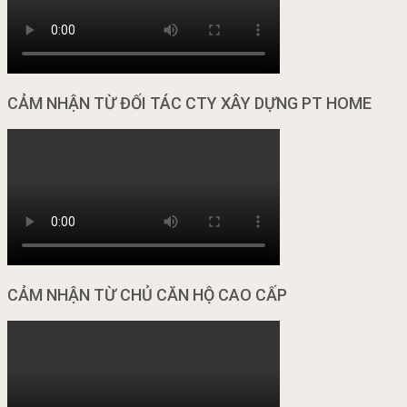
CẢM NHẬN TỪ ĐỐI TÁC CTY XÂY DỰNG PT HOME
CẢM NHẬN TỪ CHỦ CĂN HỘ CAO CẤP