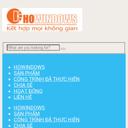
Menu
HOWINDOWS
SẢN PHẨM
CÔNG TRÌNH ĐÃ THỰC HIỆN
CHIA SẺ
HOẠT ĐỘNG
LIÊN HỆ
HOWINDOWS
SẢN PHẨM
CÔNG TRÌNH ĐÃ THỰC HIỆN
CHIA SẺ