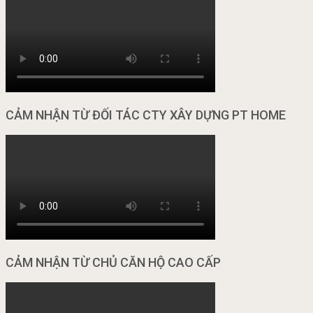
CẢM NHẬN TỪ ĐỐI TÁC CTY XÂY DỰNG PT HOME
CẢM NHẬN TỪ CHỦ CĂN HỘ CAO CẤP