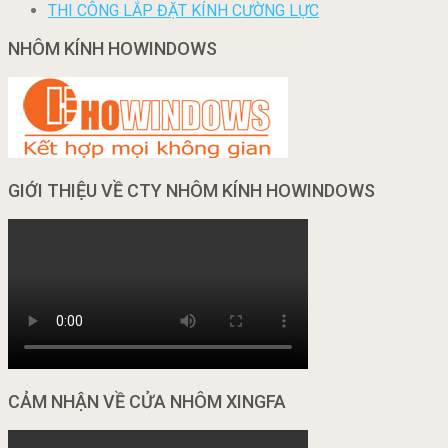
THI CÔNG LẮP ĐẶT KÍNH CƯỜNG LỰC
NHÔM KÍNH HOWINDOWS
GIỚI THIỆU VỀ CTY NHÔM KÍNH HOWINDOWS
CẢM NHẬN VỀ CỬA NHÔM XINGFA