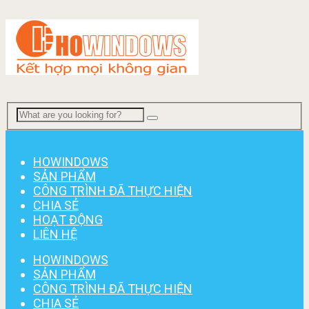
Menu
HOWINDOWS
SẢN PHẨM
CÔNG TRÌNH ĐÃ THỰC HIỆN
CHIA SẺ
HOẠT ĐỘNG
LIÊN HỆ
HOWINDOWS
SẢN PHẨM
CÔNG TRÌNH ĐÃ THỰC HIỆN
CHIA SẺ