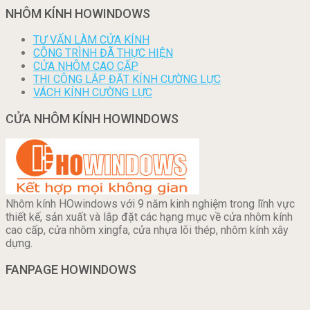
NHÔM KÍNH HOWINDOWS
TƯ VẤN LÀM CỬA KÍNH
CÔNG TRÌNH ĐÃ THỰC HIỆN
CỬA NHÔM CAO CẤP
THI CÔNG LẮP ĐẶT KÍNH CƯỜNG LỰC
VÁCH KÍNH CƯỜNG LỰC
CỬA NHÔM KÍNH HOWINDOWS
Nhôm kính HOwindows với 9 năm kinh nghiệm trong lĩnh vực
thiết kế, sản xuất và lắp đặt các hạng mục về cửa nhôm kính
cao cấp, cửa nhôm xingfa, cửa nhựa lõi thép, nhôm kính xây
dựng.
FANPAGE HOWINDOWS