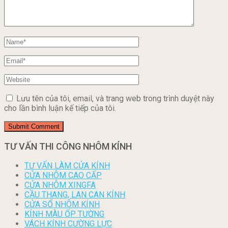
Lưu tên của tôi, email, và trang web trong trình duyệt này
cho lần bình luận kế tiếp của tôi.
TƯ VẤN THI CÔNG NHÔM KÍNH
TƯ VẤN LÀM CỬA KÍNH
CỬA NHÔM CAO CẤP
CỬA NHÔM XINGFA
CẦU THANG, LAN CAN KÍNH
CỬA SỔ NHÔM KÍNH
KÍNH MÀU ỐP TƯỜNG
VÁCH KÍNH CƯỜNG LỰC