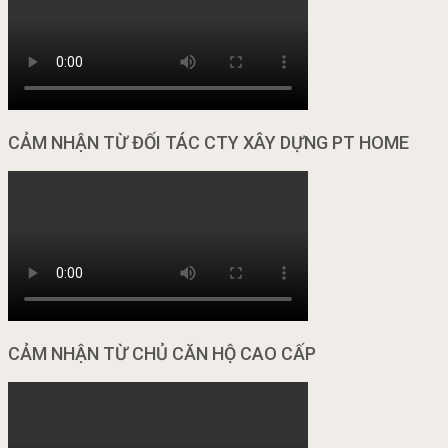
CẢM NHẬN TỪ ĐỐI TÁC CTY XÂY DỰNG PT HOME
CẢM NHẬN TỪ CHỦ CĂN HỘ CAO CẤP