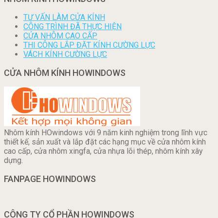
TƯ VẤN LÀM CỬA KÍNH
CÔNG TRÌNH ĐÃ THỰC HIỆN
CỬA NHÔM CAO CẤP
THI CÔNG LẮP ĐẶT KÍNH CƯỜNG LỰC
VÁCH KÍNH CƯỜNG LỰC
CỬA NHÔM KÍNH HOWINDOWS
Nhôm kính HOwindows với 9 năm kinh nghiệm trong lĩnh vực
thiết kế, sản xuất và lắp đặt các hạng mục về cửa nhôm kính
cao cấp, cửa nhôm xingfa, cửa nhựa lõi thép, nhôm kính xây
dựng.
FANPAGE HOWINDOWS
CÔNG TY CỔ PHẦN HOWINDOWS