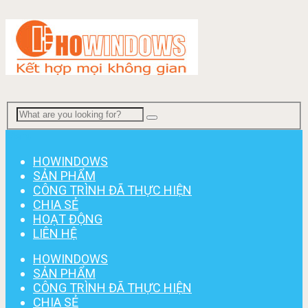
Menu
HOWINDOWS
SẢN PHẨM
CÔNG TRÌNH ĐÃ THỰC HIỆN
CHIA SẺ
HOẠT ĐỘNG
LIÊN HỆ
HOWINDOWS
SẢN PHẨM
CÔNG TRÌNH ĐÃ THỰC HIỆN
CHIA SẺ