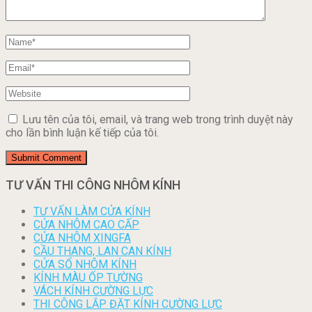
Lưu tên của tôi, email, và trang web trong trình duyệt này
cho lần bình luận kế tiếp của tôi.
TƯ VẤN THI CÔNG NHÔM KÍNH
TƯ VẤN LÀM CỬA KÍNH
CỬA NHÔM CAO CẤP
CỬA NHÔM XINGFA
CẦU THANG, LAN CAN KÍNH
CỬA SỔ NHÔM KÍNH
KÍNH MÀU ỐP TƯỜNG
VÁCH KÍNH CƯỜNG LỰC
THI CÔNG LẮP ĐẶT KÍNH CƯỜNG LỰC