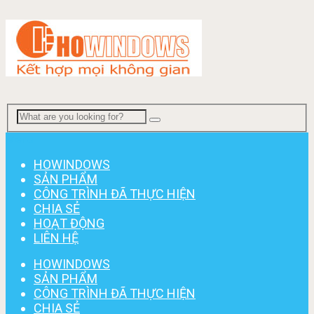
Menu
HOWINDOWS
SẢN PHẨM
CÔNG TRÌNH ĐÃ THỰC HIỆN
CHIA SẺ
HOẠT ĐỘNG
LIÊN HỆ
HOWINDOWS
SẢN PHẨM
CÔNG TRÌNH ĐÃ THỰC HIỆN
CHIA SẺ