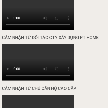
CẢM NHẬN TỪ ĐỐI TÁC CTY XÂY DỰNG PT HOME
CẢM NHẬN TỪ CHỦ CĂN HỘ CAO CẤP