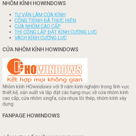
NHÔM KÍNH HOWINDOWS
TƯ VẤN LÀM CỬA KÍNH
CÔNG TRÌNH ĐÃ THỰC HIỆN
CỬA NHÔM CAO CẤP
THI CÔNG LẮP ĐẶT KÍNH CƯỜNG LỰC
VÁCH KÍNH CƯỜNG LỰC
CỬA NHÔM KÍNH HOWINDOWS
Nhôm kính HOwindows với 9 năm kinh nghiệm trong lĩnh vực
thiết kế, sản xuất và lắp đặt các hạng mục về cửa nhôm kính
cao cấp, cửa nhôm xingfa, cửa nhựa lõi thép, nhôm kính xây
dựng.
FANPAGE HOWINDOWS