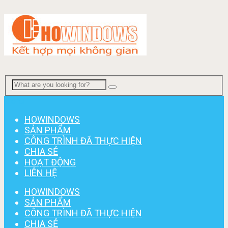
Menu
HOWINDOWS
SẢN PHẨM
CÔNG TRÌNH ĐÃ THỰC HIỆN
CHIA SẺ
HOẠT ĐỘNG
LIÊN HỆ
HOWINDOWS
SẢN PHẨM
CÔNG TRÌNH ĐÃ THỰC HIỆN
CHIA SẺ