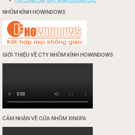
THI CÔNG LẮP ĐẶT KÍNH CƯỜNG LỰC
NHÔM KÍNH HOWINDOWS
GIỚI THIỆU VỀ CTY NHÔM KÍNH HOWINDOWS
CẢM NHẬN VỀ CỬA NHÔM XINGFA