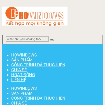
Menu
HOWINDOWS
SẢN PHẨM
CÔNG TRÌNH ĐÃ THỰC HIỆN
CHIA SẺ
HOẠT ĐỘNG
LIÊN HỆ
HOWINDOWS
SẢN PHẨM
CÔNG TRÌNH ĐÃ THỰC HIỆN
CHIA SẺ