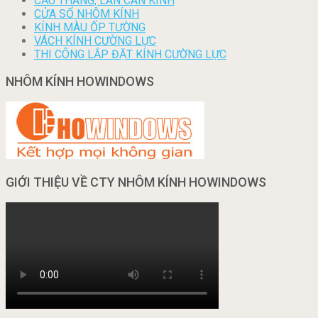
CẦU THANG, LAN CAN KÍNH
CỬA SỔ NHÔM KÍNH
KÍNH MÀU ỐP TƯỜNG
VÁCH KÍNH CƯỜNG LỰC
THI CÔNG LẮP ĐẶT KÍNH CƯỜNG LỰC
NHÔM KÍNH HOWINDOWS
GIỚI THIỆU VỀ CTY NHÔM KÍNH HOWINDOWS