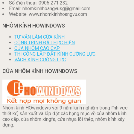
Số điện thoại: 0906 271 232
Email: nhomkinhhoangvusg@gmail.com
Website: www.nhomkinhhoangvu.com
NHÔM KÍNH HOWINDOWS
TƯ VẤN LÀM CỬA KÍNH
CÔNG TRÌNH ĐÃ THỰC HIỆN
CỬA NHÔM CAO CẤP
THI CÔNG LẮP ĐẶT KÍNH CƯỜNG LỰC
VÁCH KÍNH CƯỜNG LỰC
CỬA NHÔM KÍNH HOWINDOWS
Nhôm kính HOwindows với 9 năm kinh nghiệm trong lĩnh vực
thiết kế, sản xuất và lắp đặt các hạng mục về cửa nhôm kính
cao cấp, cửa nhôm xingfa, cửa nhựa lõi thép, nhôm kính xây
dựng.