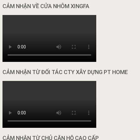
CẢM NHẬN VỀ CỬA NHÔM XINGFA
CẢM NHẬN TỪ ĐỐI TÁC CTY XÂY DỰNG PT HOME
CẢM NHẬN TỪ CHỦ CĂN HỘ CAO CẤP