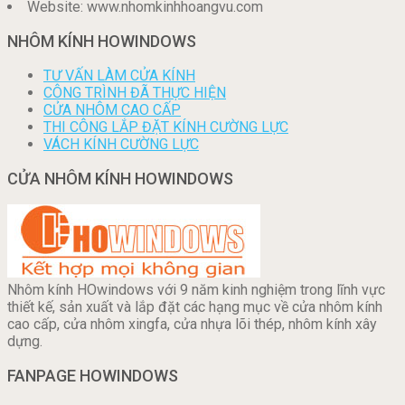
Website: www.nhomkinhhoangvu.com
NHÔM KÍNH HOWINDOWS
TƯ VẤN LÀM CỬA KÍNH
CÔNG TRÌNH ĐÃ THỰC HIỆN
CỬA NHÔM CAO CẤP
THI CÔNG LẮP ĐẶT KÍNH CƯỜNG LỰC
VÁCH KÍNH CƯỜNG LỰC
CỬA NHÔM KÍNH HOWINDOWS
Nhôm kính HOwindows với 9 năm kinh nghiệm trong lĩnh vực
thiết kế, sản xuất và lắp đặt các hạng mục về cửa nhôm kính
cao cấp, cửa nhôm xingfa, cửa nhựa lõi thép, nhôm kính xây
dựng.
FANPAGE HOWINDOWS