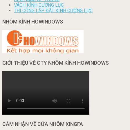
VÁCH KÍNH CƯỜNG LỰC
THI CÔNG LẮP ĐẶT KÍNH CƯỜNG LỰC
NHÔM KÍNH HOWINDOWS
GIỚI THIỆU VỀ CTY NHÔM KÍNH HOWINDOWS
CẢM NHẬN VỀ CỬA NHÔM XINGFA