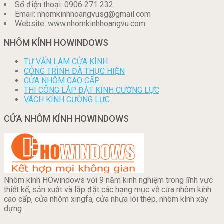
Số điện thoại: 0906 271 232
Email: nhomkinhhoangvusg@gmail.com
Website: www.nhomkinhhoangvu.com
NHÔM KÍNH HOWINDOWS
TƯ VẤN LÀM CỬA KÍNH
CÔNG TRÌNH ĐÃ THỰC HIỆN
CỬA NHÔM CAO CẤP
THI CÔNG LẮP ĐẶT KÍNH CƯỜNG LỰC
VÁCH KÍNH CƯỜNG LỰC
CỬA NHÔM KÍNH HOWINDOWS
Nhôm kính HOwindows với 9 năm kinh nghiệm trong lĩnh vực
thiết kế, sản xuất và lắp đặt các hạng mục về cửa nhôm kính
cao cấp, cửa nhôm xingfa, cửa nhựa lõi thép, nhôm kính xây
dựng.