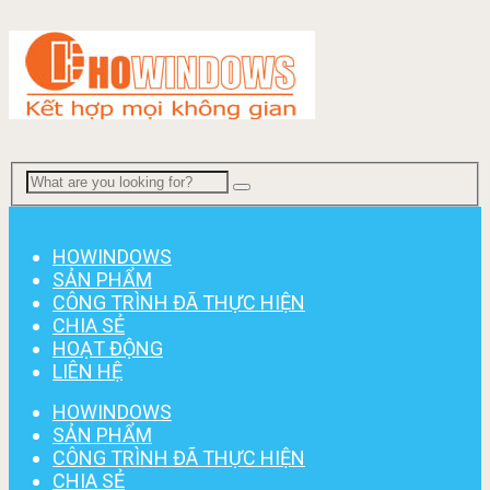
Menu
HOWINDOWS
SẢN PHẨM
CÔNG TRÌNH ĐÃ THỰC HIỆN
CHIA SẺ
HOẠT ĐỘNG
LIÊN HỆ
HOWINDOWS
SẢN PHẨM
CÔNG TRÌNH ĐÃ THỰC HIỆN
CHIA SẺ