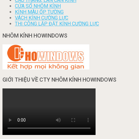
CẦU THANG, LAN CAN KÍNH
CỬA SỔ NHÔM KÍNH
KÍNH MÀU ỐP TƯỜNG
VÁCH KÍNH CƯỜNG LỰC
THI CÔNG LẮP ĐẶT KÍNH CƯỜNG LỰC
NHÔM KÍNH HOWINDOWS
GIỚI THIỆU VỀ CTY NHÔM KÍNH HOWINDOWS