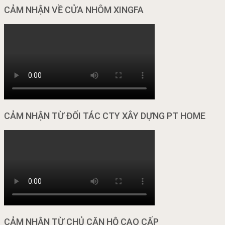
CẢM NHẬN VỀ CỬA NHÔM XINGFA
CẢM NHẬN TỪ ĐỐI TÁC CTY XÂY DỰNG PT HOME
CẢM NHẬN TỪ CHỦ CĂN HỘ CAO CẤP