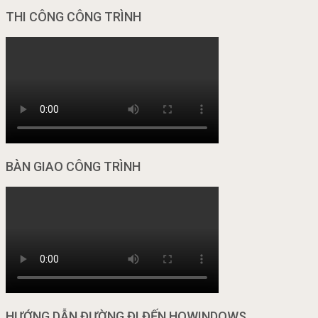
THI CÔNG CÔNG TRÌNH
BÀN GIAO CÔNG TRÌNH
HƯỚNG DẪN ĐƯỜNG ĐI ĐẾN HOWINDOWS