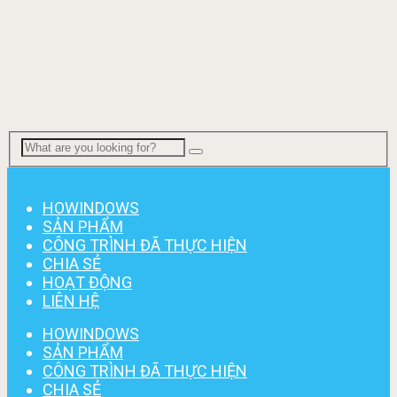
Menu
HOWINDOWS
SẢN PHẨM
CÔNG TRÌNH ĐÃ THỰC HIỆN
CHIA SẺ
HOẠT ĐỘNG
LIÊN HỆ
HOWINDOWS
SẢN PHẨM
CÔNG TRÌNH ĐÃ THỰC HIỆN
CHIA SẺ