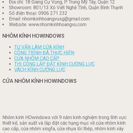
Địa chỉ: 18 Giang Cự Vọng, P. Trung Mỹ Tây, Quận 12
Showroom: 801/13 Xô Viết Nghệ Tĩnh, Quận Bình Thạnh
Số điện thoại: 0906 271 232
Email: nhomkinhhoangvusg@gmail.com
Website: www.nhomkinhhoangvu.com
NHÔM KÍNH HOWINDOWS
TƯ VẤN LÀM CỬA KÍNH
CÔNG TRÌNH ĐÃ THỰC HIỆN
CỬA NHÔM CAO CẤP
THI CÔNG LẮP ĐẶT KÍNH CƯỜNG LỰC
VÁCH KÍNH CƯỜNG LỰC
CỬA NHÔM KÍNH HOWINDOWS
Nhôm kính HOwindows với 9 năm kinh nghiệm trong lĩnh vực
thiết kế, sản xuất và lắp đặt các hạng mục về cửa nhôm kính
cao cấp, cửa nhôm xingfa, cửa nhựa lõi thép, nhôm kính xây