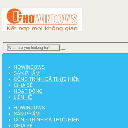
Menu
HOWINDOWS
SẢN PHẨM
CÔNG TRÌNH ĐÃ THỰC HIỆN
CHIA SẺ
HOẠT ĐỘNG
LIÊN HỆ
HOWINDOWS
SẢN PHẨM
CÔNG TRÌNH ĐÃ THỰC HIỆN
CHIA SẺ