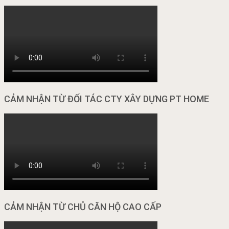
CẢM NHẬN TỪ ĐỐI TÁC CTY XÂY DỰNG PT HOME
CẢM NHẬN TỪ CHỦ CĂN HỘ CAO CẤP