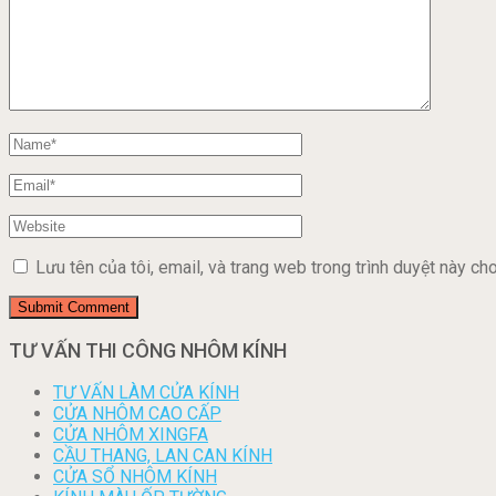
Lưu tên của tôi, email, và trang web trong trình duyệt này cho 
TƯ VẤN THI CÔNG NHÔM KÍNH
TƯ VẤN LÀM CỬA KÍNH
CỬA NHÔM CAO CẤP
CỬA NHÔM XINGFA
CẦU THANG, LAN CAN KÍNH
CỬA SỔ NHÔM KÍNH