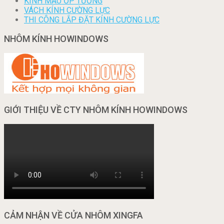
KÍNH MÀU ỐP TƯỜNG
VÁCH KÍNH CƯỜNG LỰC
THI CÔNG LẮP ĐẶT KÍNH CƯỜNG LỰC
NHÔM KÍNH HOWINDOWS
GIỚI THIỆU VỀ CTY NHÔM KÍNH HOWINDOWS
CẢM NHẬN VỀ CỬA NHÔM XINGFA