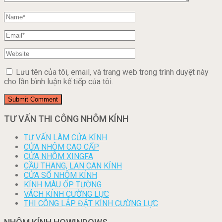
Lưu tên của tôi, email, và trang web trong trình duyệt này
cho lần bình luận kế tiếp của tôi.
TƯ VẤN THI CÔNG NHÔM KÍNH
TƯ VẤN LÀM CỬA KÍNH
CỬA NHÔM CAO CẤP
CỬA NHÔM XINGFA
CẦU THANG, LAN CAN KÍNH
CỬA SỔ NHÔM KÍNH
KÍNH MÀU ỐP TƯỜNG
VÁCH KÍNH CƯỜNG LỰC
THI CÔNG LẮP ĐẶT KÍNH CƯỜNG LỰC