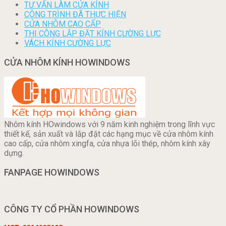
TƯ VẤN LÀM CỬA KÍNH
CÔNG TRÌNH ĐÃ THỰC HIỆN
CỬA NHÔM CAO CẤP
THI CÔNG LẮP ĐẶT KÍNH CƯỜNG LỰC
VÁCH KÍNH CƯỜNG LỰC
CỬA NHÔM KÍNH HOWINDOWS
Nhôm kính HOwindows với 9 năm kinh nghiệm trong lĩnh vực
thiết kế, sản xuất và lắp đặt các hạng mục về cửa nhôm kính
cao cấp, cửa nhôm xingfa, cửa nhựa lõi thép, nhôm kính xây
dựng.
FANPAGE HOWINDOWS
CÔNG TY CỔ PHẦN HOWINDOWS