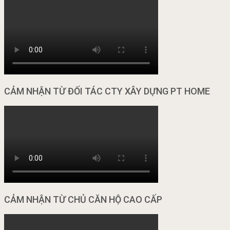
CẢM NHẬN TỪ ĐỐI TÁC CTY XÂY DỰNG PT HOME
CẢM NHẬN TỪ CHỦ CĂN HỘ CAO CẤP