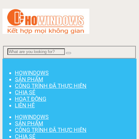
Menu
HOWINDOWS
SẢN PHẨM
CÔNG TRÌNH ĐÃ THỰC HIỆN
CHIA SẺ
HOẠT ĐỘNG
LIÊN HỆ
HOWINDOWS
SẢN PHẨM
CÔNG TRÌNH ĐÃ THỰC HIỆN
CHIA SẺ