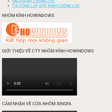
VÁCH KÍNH CƯỜNG LỰC
THI CÔNG LẮP ĐẶT KÍNH CƯỜNG LỰC
NHÔM KÍNH HOWINDOWS
GIỚI THIỆU VỀ CTY NHÔM KÍNH HOWINDOWS
CẢM NHẬN VỀ CỬA NHÔM XINGFA