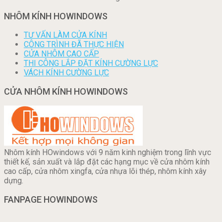
NHÔM KÍNH HOWINDOWS
TƯ VẤN LÀM CỬA KÍNH
CÔNG TRÌNH ĐÃ THỰC HIỆN
CỬA NHÔM CAO CẤP
THI CÔNG LẮP ĐẶT KÍNH CƯỜNG LỰC
VÁCH KÍNH CƯỜNG LỰC
CỬA NHÔM KÍNH HOWINDOWS
Nhôm kính HOwindows với 9 năm kinh nghiệm trong lĩnh vực
thiết kế, sản xuất và lắp đặt các hạng mục về cửa nhôm kính
cao cấp, cửa nhôm xingfa, cửa nhựa lõi thép, nhôm kính xây
dựng.
FANPAGE HOWINDOWS