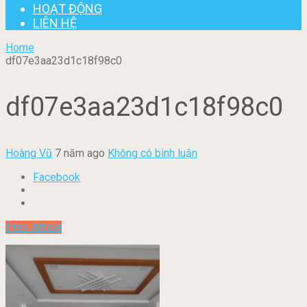
HOẠT ĐỘNG
LIÊN HỆ
Home
df07e3aa23d1c18f98c0
df07e3aa23d1c18f98c0
Hoàng Vũ
7 năm ago
Không có bình luận
Facebook
Prev Article