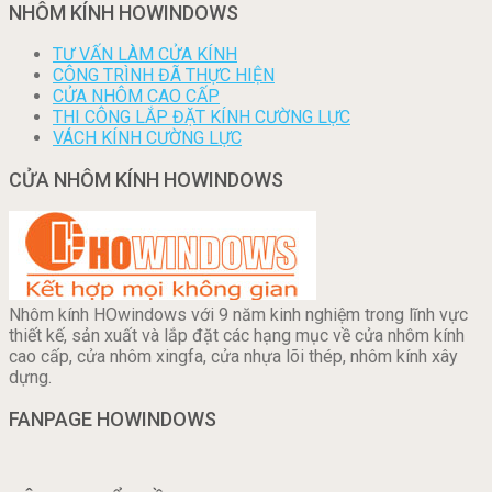
NHÔM KÍNH HOWINDOWS
TƯ VẤN LÀM CỬA KÍNH
CÔNG TRÌNH ĐÃ THỰC HIỆN
CỬA NHÔM CAO CẤP
THI CÔNG LẮP ĐẶT KÍNH CƯỜNG LỰC
VÁCH KÍNH CƯỜNG LỰC
CỬA NHÔM KÍNH HOWINDOWS
Nhôm kính HOwindows với 9 năm kinh nghiệm trong lĩnh vực
thiết kế, sản xuất và lắp đặt các hạng mục về cửa nhôm kính
cao cấp, cửa nhôm xingfa, cửa nhựa lõi thép, nhôm kính xây
dựng.
FANPAGE HOWINDOWS