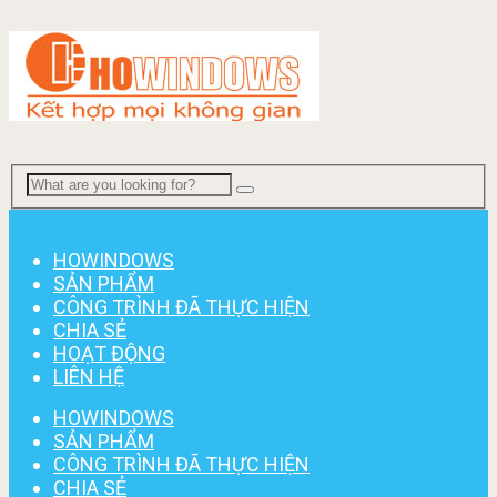
Menu
HOWINDOWS
SẢN PHẨM
CÔNG TRÌNH ĐÃ THỰC HIỆN
CHIA SẺ
HOẠT ĐỘNG
LIÊN HỆ
HOWINDOWS
SẢN PHẨM
CÔNG TRÌNH ĐÃ THỰC HIỆN
CHIA SẺ