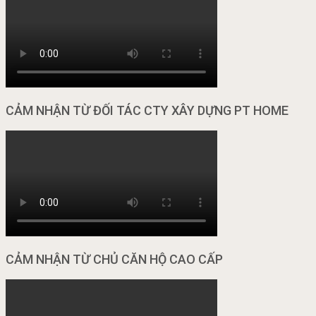
CẢM NHẬN TỪ ĐỐI TÁC CTY XÂY DỰNG PT HOME
CẢM NHẬN TỪ CHỦ CĂN HỘ CAO CẤP