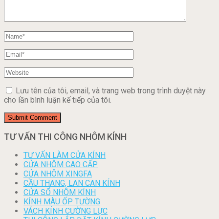
Lưu tên của tôi, email, và trang web trong trình duyệt này
cho lần bình luận kế tiếp của tôi.
TƯ VẤN THI CÔNG NHÔM KÍNH
TƯ VẤN LÀM CỬA KÍNH
CỬA NHÔM CAO CẤP
CỬA NHÔM XINGFA
CẦU THANG, LAN CAN KÍNH
CỬA SỔ NHÔM KÍNH
KÍNH MÀU ỐP TƯỜNG
VÁCH KÍNH CƯỜNG LỰC