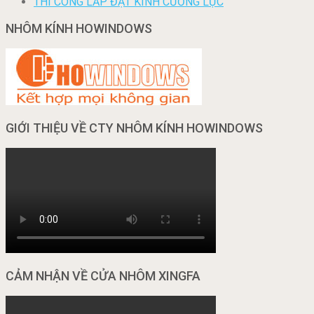
THI CÔNG LẮP ĐẶT KÍNH CƯỜNG LỰC
NHÔM KÍNH HOWINDOWS
GIỚI THIỆU VỀ CTY NHÔM KÍNH HOWINDOWS
CẢM NHẬN VỀ CỬA NHÔM XINGFA