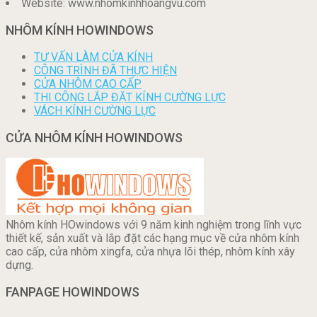
Website: www.nhomkinhhoangvu.com
NHÔM KÍNH HOWINDOWS
TƯ VẤN LÀM CỬA KÍNH
CÔNG TRÌNH ĐÃ THỰC HIỆN
CỬA NHÔM CAO CẤP
THI CÔNG LẮP ĐẶT KÍNH CƯỜNG LỰC
VÁCH KÍNH CƯỜNG LỰC
CỬA NHÔM KÍNH HOWINDOWS
Nhôm kính HOwindows với 9 năm kinh nghiệm trong lĩnh vực
thiết kế, sản xuất và lắp đặt các hạng mục về cửa nhôm kính
cao cấp, cửa nhôm xingfa, cửa nhựa lõi thép, nhôm kính xây
dựng.
FANPAGE HOWINDOWS