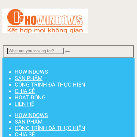
Menu
HOWINDOWS
SẢN PHẨM
CÔNG TRÌNH ĐÃ THỰC HIỆN
CHIA SẺ
HOẠT ĐỘNG
LIÊN HỆ
HOWINDOWS
SẢN PHẨM
CÔNG TRÌNH ĐÃ THỰC HIỆN
CHIA SẺ