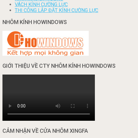
VÁCH KÍNH CƯỜNG LỰC
THI CÔNG LẮP ĐẶT KÍNH CƯỜNG LỰC
NHÔM KÍNH HOWINDOWS
GIỚI THIỆU VỀ CTY NHÔM KÍNH HOWINDOWS
CẢM NHẬN VỀ CỬA NHÔM XINGFA