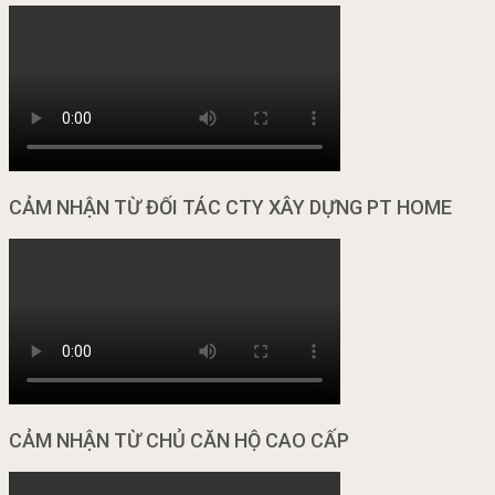
CẢM NHẬN TỪ ĐỐI TÁC CTY XÂY DỰNG PT HOME
CẢM NHẬN TỪ CHỦ CĂN HỘ CAO CẤP