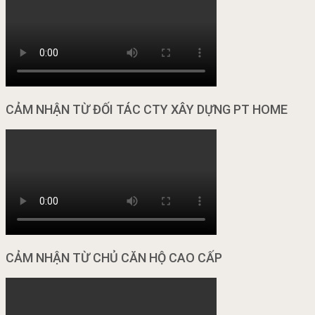
CẢM NHẬN TỪ ĐỐI TÁC CTY XÂY DỰNG PT HOME
CẢM NHẬN TỪ CHỦ CĂN HỘ CAO CẤP