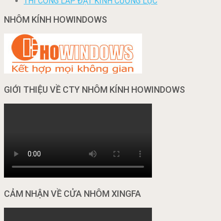
THI CÔNG LẮP ĐẶT KÍNH CƯỜNG LỰC
NHÔM KÍNH HOWINDOWS
GIỚI THIỆU VỀ CTY NHÔM KÍNH HOWINDOWS
CẢM NHẬN VỀ CỬA NHÔM XINGFA