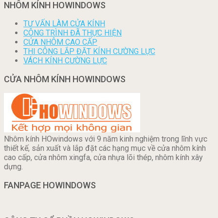
NHÔM KÍNH HOWINDOWS
TƯ VẤN LÀM CỬA KÍNH
CÔNG TRÌNH ĐÃ THỰC HIỆN
CỬA NHÔM CAO CẤP
THI CÔNG LẮP ĐẶT KÍNH CƯỜNG LỰC
VÁCH KÍNH CƯỜNG LỰC
CỬA NHÔM KÍNH HOWINDOWS
Nhôm kính HOwindows với 9 năm kinh nghiệm trong lĩnh vực
thiết kế, sản xuất và lắp đặt các hạng mục về cửa nhôm kính
cao cấp, cửa nhôm xingfa, cửa nhựa lõi thép, nhôm kính xây
dựng.
FANPAGE HOWINDOWS