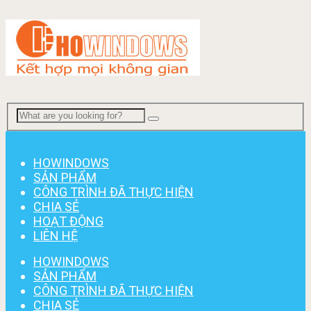
Menu
HOWINDOWS
SẢN PHẨM
CÔNG TRÌNH ĐÃ THỰC HIỆN
CHIA SẺ
HOẠT ĐỘNG
LIÊN HỆ
HOWINDOWS
SẢN PHẨM
CÔNG TRÌNH ĐÃ THỰC HIỆN
CHIA SẺ