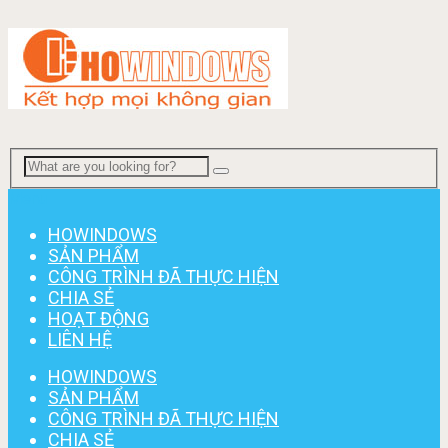
Menu
HOWINDOWS
SẢN PHẨM
CÔNG TRÌNH ĐÃ THỰC HIỆN
CHIA SẺ
HOẠT ĐỘNG
LIÊN HỆ
HOWINDOWS
SẢN PHẨM
CÔNG TRÌNH ĐÃ THỰC HIỆN
CHIA SẺ