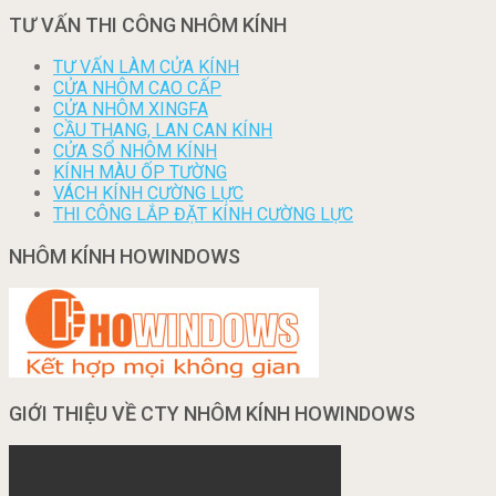
TƯ VẤN THI CÔNG NHÔM KÍNH
TƯ VẤN LÀM CỬA KÍNH
CỬA NHÔM CAO CẤP
CỬA NHÔM XINGFA
CẦU THANG, LAN CAN KÍNH
CỬA SỔ NHÔM KÍNH
KÍNH MÀU ỐP TƯỜNG
VÁCH KÍNH CƯỜNG LỰC
THI CÔNG LẮP ĐẶT KÍNH CƯỜNG LỰC
NHÔM KÍNH HOWINDOWS
GIỚI THIỆU VỀ CTY NHÔM KÍNH HOWINDOWS