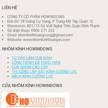
LIÊN HỆ
CÔNG TY CỔ PHẦN HOWINDOWS
Địa chỉ: 18 Giang Cự Vọng, P. Trung Mỹ Tây, Quận 12
Showroom: 801/13 Xô Viết Nghệ Tĩnh, Quận Bình Thạnh
Số điện thoại: 0906 271 232
Email: nhomkinhhoangvusg@gmail.com
Website: www.nhomkinhhoangvu.com
NHÔM KÍNH HOWINDOWS
TƯ VẤN LÀM CỬA KÍNH
CÔNG TRÌNH ĐÃ THỰC HIỆN
CỬA NHÔM CAO CẤP
THI CÔNG LẮP ĐẶT KÍNH CƯỜNG LỰC
VÁCH KÍNH CƯỜNG LỰC
CỬA NHÔM KÍNH HOWINDOWS