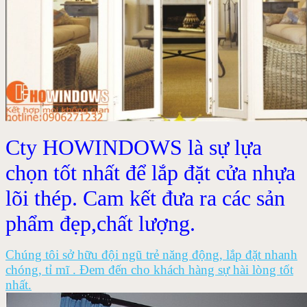
Cty HOWINDOWS là sự lựa
chọn tốt nhất để lắp đặt cửa nhựa
lõi thép. Cam kết đưa ra các sản
phẩm đẹp,chất lượng.
Chúng tôi sở hữu đội ngũ trẻ năng động, lắp đặt nhanh
chóng, tỉ mĩ . Đem đến cho khách hàng sự hài lòng tốt
nhất.