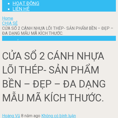
HOẠT ĐỘNG
LIÊN HỆ
Home
CHIA SẺ
CỬA SỔ 2 CÁNH NHỰA LÕI THÉP- SẢN PHẨM BỀN – ĐẸP –
ĐA DẠNG MẪU MÃ KÍCH THƯỚC.
CHIA SẺ
,
CỬA NHỰA LÕI THÉP
CỬA SỔ 2 CÁNH NHỰA
LÕI THÉP- SẢN PHẨM
BỀN – ĐẸP – ĐA DẠNG
MẪU MÃ KÍCH THƯỚC.
Hoàng Vũ
8 năm ago
Không có bình luận