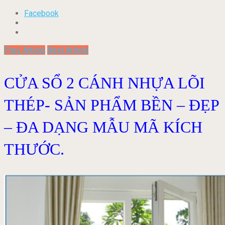
Facebook
Prev Article
Next Article
CỬA SỔ 2 CÁNH NHỰA LÕI
THÉP- SẢN PHẨM BỀN – ĐẸP
– ĐA DẠNG MẪU MÃ KÍCH
THƯỚC.