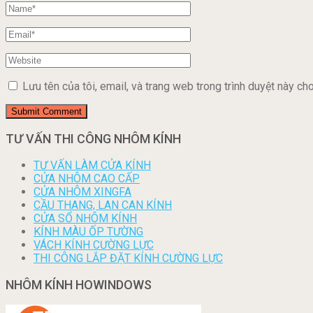
Lưu tên của tôi, email, và trang web trong trình duyệt này cho 
TƯ VẤN THI CÔNG NHÔM KÍNH
TƯ VẤN LÀM CỬA KÍNH
CỬA NHÔM CAO CẤP
CỬA NHÔM XINGFA
CẦU THANG, LAN CAN KÍNH
CỬA SỔ NHÔM KÍNH
KÍNH MÀU ỐP TƯỜNG
VÁCH KÍNH CƯỜNG LỰC
THI CÔNG LẮP ĐẶT KÍNH CƯỜNG LỰC
NHÔM KÍNH HOWINDOWS