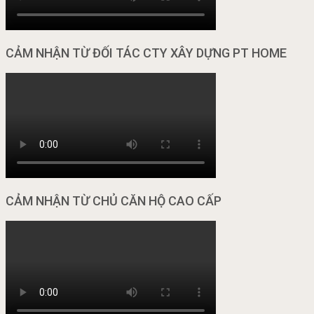
CẢM NHẬN TỪ ĐỐI TÁC CTY XÂY DỰNG PT HOME
CẢM NHẬN TỪ CHỦ CĂN HỘ CAO CẤP