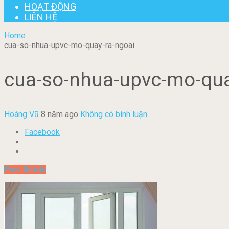
HOẠT ĐỘNG
LIÊN HỆ
Home
cua-so-nhua-upvc-mo-quay-ra-ngoai
cua-so-nhua-upvc-mo-qua
Hoàng Vũ
8 năm ago
Không có bình luận
Facebook
Prev Article