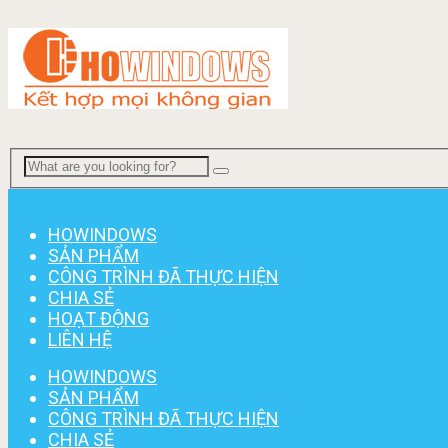
Menu
HOWINDOWS
SẢN PHẨM
CÔNG TRÌNH ĐÃ THỰC HIỆN
CHIA SẺ
HOẠT ĐỘNG
LIÊN HỆ
HOWINDOWS
SẢN PHẨM
CÔNG TRÌNH ĐÃ THỰC HIỆN
CHIA SẺ