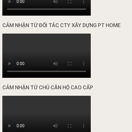
CẢM NHẬN TỪ ĐỐI TÁC CTY XÂY DỰNG PT HOME
CẢM NHẬN TỪ CHỦ CĂN HỘ CAO CẤP