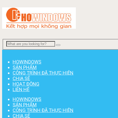
Menu
HOWINDOWS
SẢN PHẨM
CÔNG TRÌNH ĐÃ THỰC HIỆN
CHIA SẺ
HOẠT ĐỘNG
LIÊN HỆ
HOWINDOWS
SẢN PHẨM
CÔNG TRÌNH ĐÃ THỰC HIỆN
CHIA SẺ