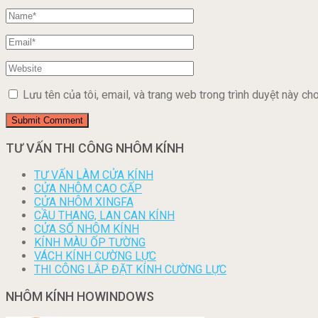
Lưu tên của tôi, email, và trang web trong trình duyệt này cho 
TƯ VẤN THI CÔNG NHÔM KÍNH
TƯ VẤN LÀM CỬA KÍNH
CỬA NHÔM CAO CẤP
CỬA NHÔM XINGFA
CẦU THANG, LAN CAN KÍNH
CỬA SỔ NHÔM KÍNH
KÍNH MÀU ỐP TƯỜNG
VÁCH KÍNH CƯỜNG LỰC
THI CÔNG LẮP ĐẶT KÍNH CƯỜNG LỰC
NHÔM KÍNH HOWINDOWS