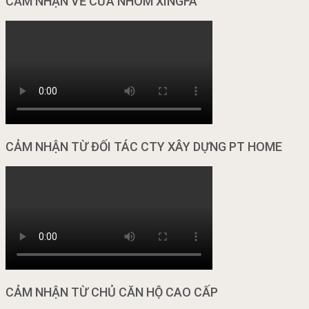
CẢM NHẬN VỀ CỬA NHÔM XINGFA
CẢM NHẬN TỪ ĐỐI TÁC CTY XÂY DỰNG PT HOME
CẢM NHẬN TỪ CHỦ CĂN HỘ CAO CẤP