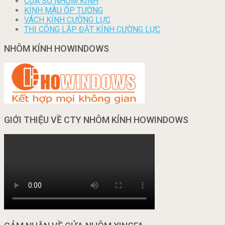
CỬA SỔ NHÔM KÍNH
KÍNH MÀU ỐP TƯỜNG
VÁCH KÍNH CƯỜNG LỰC
THI CÔNG LẮP ĐẶT KÍNH CƯỜNG LỰC
NHÔM KÍNH HOWINDOWS
GIỚI THIỆU VỀ CTY NHÔM KÍNH HOWINDOWS