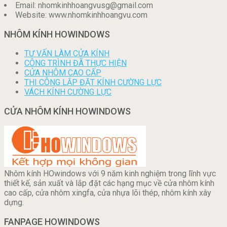
Email: nhomkinhhoangvusg@gmail.com
Website: www.nhomkinhhoangvu.com
NHÔM KÍNH HOWINDOWS
TƯ VẤN LÀM CỬA KÍNH
CÔNG TRÌNH ĐÃ THỰC HIỆN
CỬA NHÔM CAO CẤP
THI CÔNG LẮP ĐẶT KÍNH CƯỜNG LỰC
VÁCH KÍNH CƯỜNG LỰC
CỬA NHÔM KÍNH HOWINDOWS
Nhôm kính HOwindows với 9 năm kinh nghiệm trong lĩnh vực
thiết kế, sản xuất và lắp đặt các hạng mục về cửa nhôm kính
cao cấp, cửa nhôm xingfa, cửa nhựa lõi thép, nhôm kính xây
dựng.
FANPAGE HOWINDOWS