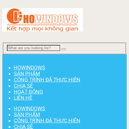
Menu
HOWINDOWS
SẢN PHẨM
CÔNG TRÌNH ĐÃ THỰC HIỆN
CHIA SẺ
HOẠT ĐỘNG
LIÊN HỆ
HOWINDOWS
SẢN PHẨM
CÔNG TRÌNH ĐÃ THỰC HIỆN
CHIA SẺ